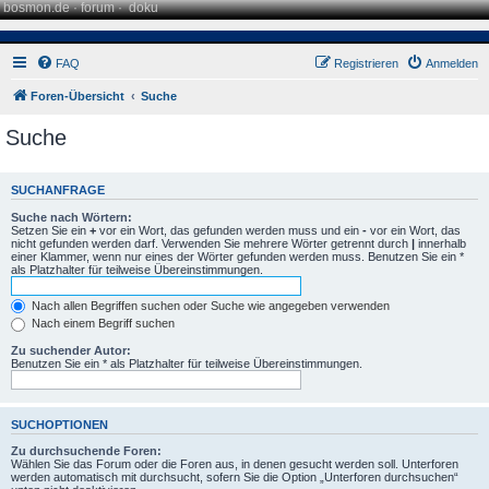
bosmon.de
·
forum
·
doku
FAQ
Registrieren
Anmelden
Foren-Übersicht
Suche
Suche
SUCHANFRAGE
Suche nach Wörtern:
Setzen Sie ein
+
vor ein Wort, das gefunden werden muss und ein
-
vor ein Wort, das
nicht gefunden werden darf. Verwenden Sie mehrere Wörter getrennt durch
|
innerhalb
einer Klammer, wenn nur eines der Wörter gefunden werden muss. Benutzen Sie ein *
als Platzhalter für teilweise Übereinstimmungen.
Nach allen Begriffen suchen oder Suche wie angegeben verwenden
Nach einem Begriff suchen
Zu suchender Autor:
Benutzen Sie ein * als Platzhalter für teilweise Übereinstimmungen.
SUCHOPTIONEN
Zu durchsuchende Foren:
Wählen Sie das Forum oder die Foren aus, in denen gesucht werden soll. Unterforen
werden automatisch mit durchsucht, sofern Sie die Option „Unterforen durchsuchen“