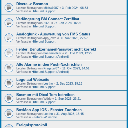
Divera -> Bosmon
Letzter Beitrag von
Micha1987
«
3. Feb 2024, 08:33
Verfasst in
Hilfe und Support
Verlängerung BM Connect Zertifikat
Letzter Beitrag von
2420
«
27. Jan 2024, 16:26
Verfasst in
Hilfe und Support
Analogfunk - Auswertung von FMS Status
Letzter Beitrag von
App_Zwo
«
30. Nov 2023, 22:57
Verfasst in
Hilfe und Support
Fehler: Benutzername/Passwort nicht korrekt
Letzter Beitrag von
hasenmelker
«
20. Okt 2023, 12:29
Verfasst in
Hilfe und Support (Android)
Alte Alarme in den Push-Nachrichten
Letzter Beitrag von
Fragstar87
«
11. Okt 2023, 14:51
Verfasst in
Hilfe und Support (Android)
Logo auf Webseite
Letzter Beitrag von
Lestho
«
2. Sep 2023, 19:13
Verfasst in
Hilfe und Support
Bosmon mit Dical Tom betreiben
Letzter Beitrag von
Wörle
«
1. Sep 2023, 23:21
Verfasst in
Hilfe und Support
BosMon App IOS - Fenster Zuordnen
Letzter Beitrag von
Lestho
«
31. Aug 2023, 16:45
Verfasst in
Feature-Wünsche
Ereignisprotokoll