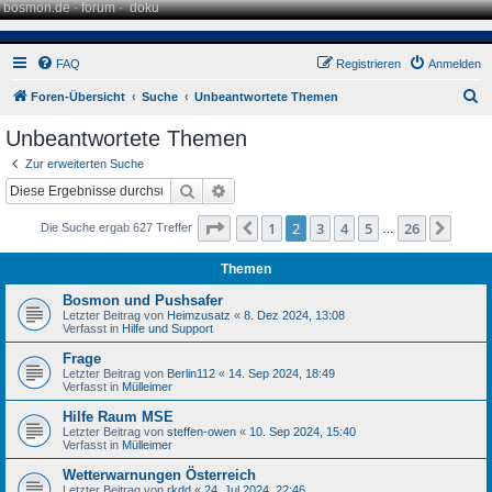
bosmon.de
·
forum
·
doku
FAQ
Registrieren
Anmelden
S
Foren-Übersicht
Suche
Unbeantwortete Themen
u
Unbeantwortete Themen
c
Zur erweiterten Suche
h
Suche
Erweiterte Suche
e
Seite
2
von
26
1
2
3
4
5
26
Vorherige
Näch
Die Suche ergab 627 Treffer
…
Themen
Bosmon und Pushsafer
Letzter Beitrag von
Heimzusatz
«
8. Dez 2024, 13:08
Verfasst in
Hilfe und Support
Frage
Letzter Beitrag von
Berlin112
«
14. Sep 2024, 18:49
Verfasst in
Mülleimer
Hilfe Raum MSE
Letzter Beitrag von
steffen-owen
«
10. Sep 2024, 15:40
Verfasst in
Mülleimer
Wetterwarnungen Österreich
Letzter Beitrag von
rkdd
«
24. Jul 2024, 22:46