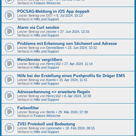
Verfasst in
Feature-Wünsche
POCSAG-Meldung in iOS App doppelt
Letzter Beitrag von
DST
«
6. Jul 2024, 15:13
Verfasst in
Hilfe und Support
Alarm via Curl senden
Letzter Beitrag von
zesner
«
27. Jun 2024, 12:33
Verfasst in
Hilfe und Support
Probleme mit Erkennung von Stichwort und Adresse
Letzter Beitrag von
DennisBeee
«
23. Jun 2024, 10:32
Verfasst in
Hilfe und Support
Menüfenster vergrößern
Letzter Beitrag von
Henry162
«
27. Apr 2024, 11:14
Verfasst in
Hilfe und Support
Hilfe bei der Erstellung eines Pushprofils für Dräger EMS
Letzter Beitrag von
Koerbi
«
15. Apr 2024, 11:41
Verfasst in
Hilfe und Support
Adresserkennung => erweiterte Regeln
Letzter Beitrag von
Henry162
«
8. Apr 2024, 10:38
Verfasst in
Hilfe und Support
Farbenfilter
Letzter Beitrag von
SteVo
«
29. Mär 2024, 07:39
Verfasst in
Feature-Wünsche
ZVEI Protokoll und Bedeutung
Letzter Beitrag von
zariomahn
«
18. Feb 2024, 08:15
Verfasst in
Hilfe und Support