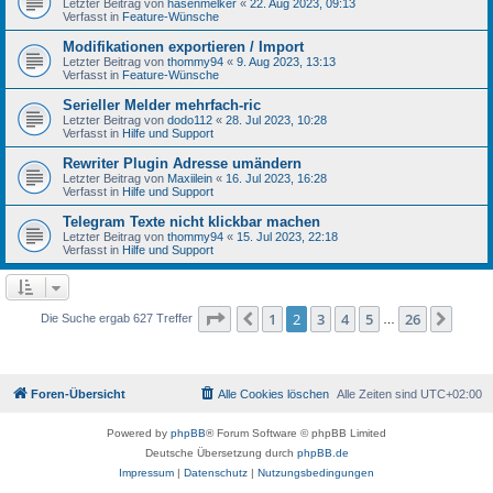
Letzter Beitrag von
hasenmelker
«
22. Aug 2023, 09:13
Verfasst in
Feature-Wünsche
Modifikationen exportieren / Import
Letzter Beitrag von
thommy94
«
9. Aug 2023, 13:13
Verfasst in
Feature-Wünsche
Serieller Melder mehrfach-ric
Letzter Beitrag von
dodo112
«
28. Jul 2023, 10:28
Verfasst in
Hilfe und Support
Rewriter Plugin Adresse umändern
Letzter Beitrag von
Maxiilein
«
16. Jul 2023, 16:28
Verfasst in
Hilfe und Support
Telegram Texte nicht klickbar machen
Letzter Beitrag von
thommy94
«
15. Jul 2023, 22:18
Verfasst in
Hilfe und Support
Seite
2
von
26
1
2
3
4
5
26
Vorherige
Näch
Die Suche ergab 627 Treffer
…
Foren-Übersicht
Alle Cookies löschen
Alle Zeiten sind
UTC+02:00
Powered by
phpBB
® Forum Software © phpBB Limited
Deutsche Übersetzung durch
phpBB.de
Impressum
|
Datenschutz
|
Nutzungsbedingungen