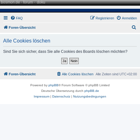
bosmon.de
·
forum
·
doku
FAQ
Registrieren
Anmelden
S
Foren-Übersicht
u
Alle Cookies löschen
c
h
Sind Sie sich sicher, dass Sie alle Cookies des Boards löschen möchten?
e
Foren-Übersicht
Alle Cookies löschen
Alle Zeiten sind
UTC+02:00
Powered by
phpBB
® Forum Software © phpBB Limited
Deutsche Übersetzung durch
phpBB.de
Impressum
|
Datenschutz
|
Nutzungsbedingungen