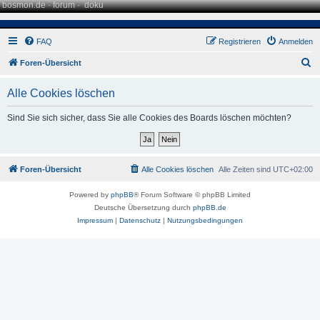
bosmon.de
·
forum
·
doku
FAQ
Registrieren
Anmelden
S
Foren-Übersicht
u
Alle Cookies löschen
c
h
Sind Sie sich sicher, dass Sie alle Cookies des Boards löschen möchten?
e
Foren-Übersicht
Alle Cookies löschen
Alle Zeiten sind
UTC+02:00
Powered by
phpBB
® Forum Software © phpBB Limited
Deutsche Übersetzung durch
phpBB.de
Impressum
|
Datenschutz
|
Nutzungsbedingungen