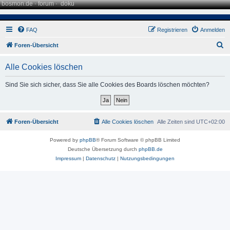
bosmon.de
·
forum
·
doku
FAQ
Registrieren
Anmelden
S
Foren-Übersicht
u
Alle Cookies löschen
c
h
Sind Sie sich sicher, dass Sie alle Cookies des Boards löschen möchten?
e
Foren-Übersicht
Alle Cookies löschen
Alle Zeiten sind
UTC+02:00
Powered by
phpBB
® Forum Software © phpBB Limited
Deutsche Übersetzung durch
phpBB.de
Impressum
|
Datenschutz
|
Nutzungsbedingungen