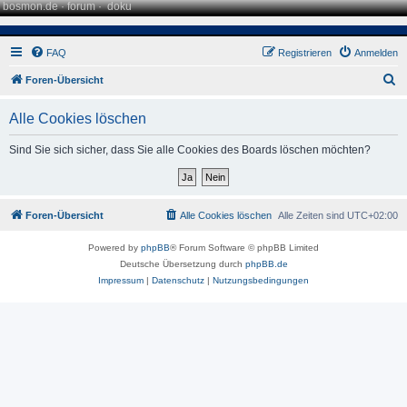
bosmon.de
·
forum
·
doku
FAQ
Registrieren
Anmelden
S
Foren-Übersicht
u
Alle Cookies löschen
c
h
Sind Sie sich sicher, dass Sie alle Cookies des Boards löschen möchten?
e
Foren-Übersicht
Alle Cookies löschen
Alle Zeiten sind
UTC+02:00
Powered by
phpBB
® Forum Software © phpBB Limited
Deutsche Übersetzung durch
phpBB.de
Impressum
|
Datenschutz
|
Nutzungsbedingungen