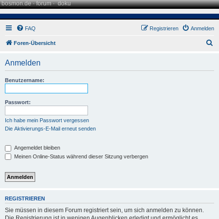
bosmon.de
·
forum
·
doku
FAQ
Registrieren
Anmelden
S
Foren-Übersicht
u
Anmelden
c
h
Benutzername:
e
Passwort:
Ich habe mein Passwort vergessen
Die Aktivierungs-E-Mail erneut senden
Angemeldet bleiben
Meinen Online-Status während dieser Sitzung verbergen
REGISTRIEREN
Sie müssen in diesem Forum registriert sein, um sich anmelden zu können.
Die Registrierung ist in wenigen Augenblicken erledigt und ermöglicht es