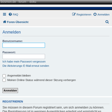
bosmon.de
·
forum
·
doku
FAQ
Registrieren
Anmelden
S
Foren-Übersicht
u
Anmelden
c
h
Benutzername:
e
Passwort:
Ich habe mein Passwort vergessen
Die Aktivierungs-E-Mail erneut senden
Angemeldet bleiben
Meinen Online-Status während dieser Sitzung verbergen
REGISTRIEREN
Sie müssen in diesem Forum registriert sein, um sich anmelden zu können.
Die Registrierung ist in wenigen Augenblicken erledigt und ermöglicht es