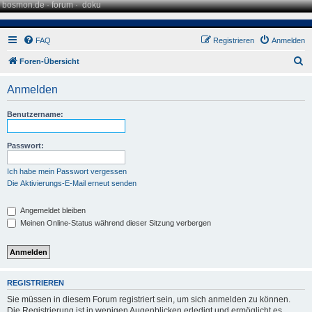
bosmon.de
·
forum
·
doku
FAQ
Registrieren
Anmelden
S
Foren-Übersicht
u
Anmelden
c
h
Benutzername:
e
Passwort:
Ich habe mein Passwort vergessen
Die Aktivierungs-E-Mail erneut senden
Angemeldet bleiben
Meinen Online-Status während dieser Sitzung verbergen
REGISTRIEREN
Sie müssen in diesem Forum registriert sein, um sich anmelden zu können.
Die Registrierung ist in wenigen Augenblicken erledigt und ermöglicht es