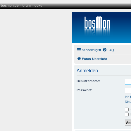
bosmon.de
·
forum
·
doku
Schnellzugriff
FAQ
Foren-Übersicht
Anmelden
Benutzername:
Passwort:
Ich
Die 