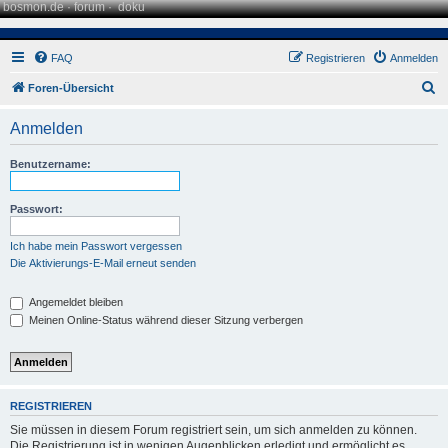
bosmon.de
·
forum
·
doku
FAQ
Registrieren
Anmelden
S
Foren-Übersicht
u
Anmelden
c
h
Benutzername:
e
Passwort:
Ich habe mein Passwort vergessen
Die Aktivierungs-E-Mail erneut senden
Angemeldet bleiben
Meinen Online-Status während dieser Sitzung verbergen
REGISTRIEREN
Sie müssen in diesem Forum registriert sein, um sich anmelden zu können.
Die Registrierung ist in wenigen Augenblicken erledigt und ermöglicht es