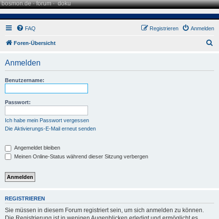
bosmon.de
·
forum
·
doku
FAQ
Registrieren
Anmelden
S
Foren-Übersicht
u
Anmelden
c
h
Benutzername:
e
Passwort:
Ich habe mein Passwort vergessen
Die Aktivierungs-E-Mail erneut senden
Angemeldet bleiben
Meinen Online-Status während dieser Sitzung verbergen
REGISTRIEREN
Sie müssen in diesem Forum registriert sein, um sich anmelden zu können.
Die Registrierung ist in wenigen Augenblicken erledigt und ermöglicht es