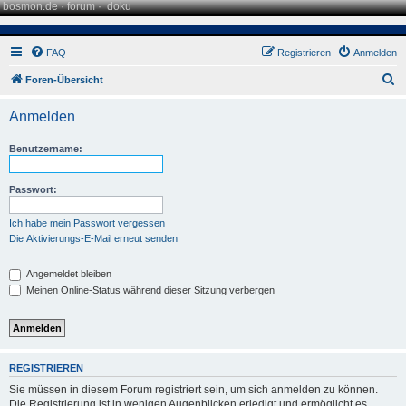
bosmon.de
·
forum
·
doku
FAQ
Registrieren
Anmelden
S
Foren-Übersicht
u
Anmelden
c
h
Benutzername:
e
Passwort:
Ich habe mein Passwort vergessen
Die Aktivierungs-E-Mail erneut senden
Angemeldet bleiben
Meinen Online-Status während dieser Sitzung verbergen
REGISTRIEREN
Sie müssen in diesem Forum registriert sein, um sich anmelden zu können.
Die Registrierung ist in wenigen Augenblicken erledigt und ermöglicht es