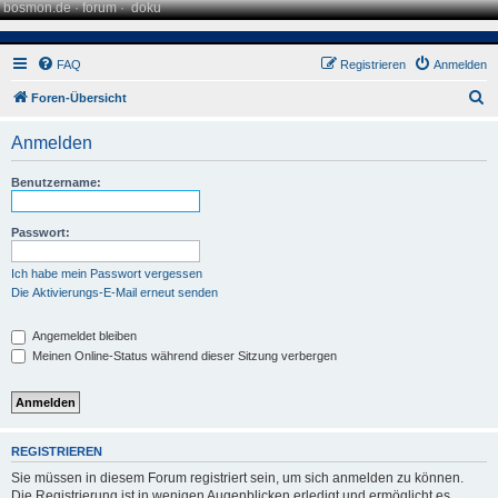
bosmon.de
·
forum
·
doku
FAQ
Registrieren
Anmelden
S
Foren-Übersicht
u
Anmelden
c
h
Benutzername:
e
Passwort:
Ich habe mein Passwort vergessen
Die Aktivierungs-E-Mail erneut senden
Angemeldet bleiben
Meinen Online-Status während dieser Sitzung verbergen
REGISTRIEREN
Sie müssen in diesem Forum registriert sein, um sich anmelden zu können.
Die Registrierung ist in wenigen Augenblicken erledigt und ermöglicht es