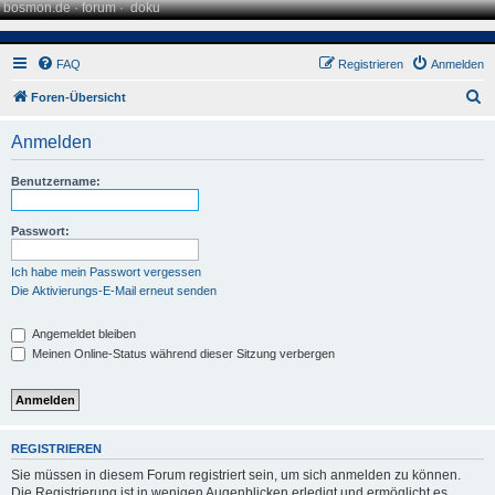
bosmon.de
·
forum
·
doku
FAQ
Registrieren
Anmelden
S
Foren-Übersicht
u
Anmelden
c
h
Benutzername:
e
Passwort:
Ich habe mein Passwort vergessen
Die Aktivierungs-E-Mail erneut senden
Angemeldet bleiben
Meinen Online-Status während dieser Sitzung verbergen
REGISTRIEREN
Sie müssen in diesem Forum registriert sein, um sich anmelden zu können.
Die Registrierung ist in wenigen Augenblicken erledigt und ermöglicht es