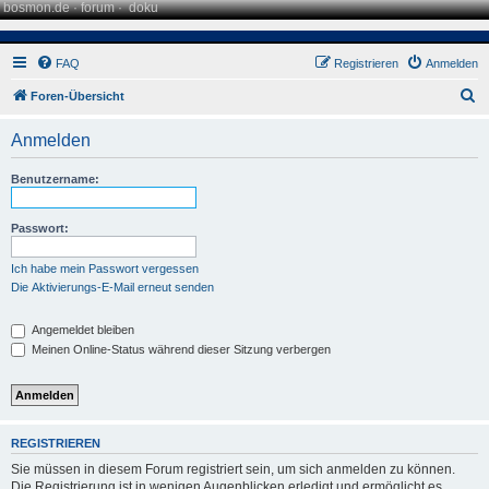
bosmon.de
·
forum
·
doku
FAQ
Registrieren
Anmelden
S
Foren-Übersicht
u
Anmelden
c
h
Benutzername:
e
Passwort:
Ich habe mein Passwort vergessen
Die Aktivierungs-E-Mail erneut senden
Angemeldet bleiben
Meinen Online-Status während dieser Sitzung verbergen
REGISTRIEREN
Sie müssen in diesem Forum registriert sein, um sich anmelden zu können.
Die Registrierung ist in wenigen Augenblicken erledigt und ermöglicht es