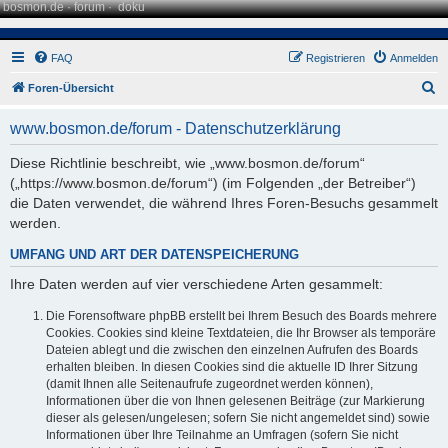
bosmon.de
·
forum
·
doku
FAQ
Registrieren
Anmelden
S
Foren-Übersicht
u
www.bosmon.de/forum - Datenschutzerklärung
c
h
Diese Richtlinie beschreibt, wie „www.bosmon.de/forum“
(„https://www.bosmon.de/forum“) (im Folgenden „der Betreiber“)
e
die Daten verwendet, die während Ihres Foren-Besuchs gesammelt
werden.
UMFANG UND ART DER DATENSPEICHERUNG
Ihre Daten werden auf vier verschiedene Arten gesammelt:
Die Forensoftware phpBB erstellt bei Ihrem Besuch des Boards mehrere
Cookies. Cookies sind kleine Textdateien, die Ihr Browser als temporäre
Dateien ablegt und die zwischen den einzelnen Aufrufen des Boards
erhalten bleiben. In diesen Cookies sind die aktuelle ID Ihrer Sitzung
(damit Ihnen alle Seitenaufrufe zugeordnet werden können),
Informationen über die von Ihnen gelesenen Beiträge (zur Markierung
dieser als gelesen/ungelesen; sofern Sie nicht angemeldet sind) sowie
Informationen über Ihre Teilnahme an Umfragen (sofern Sie nicht