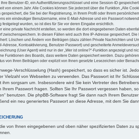
 Ihre Benutzer-ID, ein Authentifizierungsschlüssel und eine Session-ID gespeicher
it von einem Jahr. Alle Cookies können Sie jederzeit über die Funktion „Alle Cook
gespeichert, die Sie bei der Registrierung, in Ihrem Profil oder Ihrem persönlich
ens ein eindeutiger Benutzername, eine E-Mail-Adresse und ein Passwort notwend
festgelegt wurden, so ist dies für Sie vor deren Eingabe ersichtlich.
 eine private Nachricht erstellen, so werden die dort eingegebenen Daten ebenfall
rf zwischenspeichern. In diesen Fällen wird auch Ihre IP-Adresse gespeichert. Die 
chert: Löschen und Ändern von Beiträgen (dazu zählen Private Nachrichten und U
ail-Adresse, Kontoaktivierung, Benutzer-Passwort) und gescheiterte Anmeldeversu
ichnung (User Agent) wird nur in der „Wer ist online?“-Funktion angezeigt und nic
elne Funktionen des Boards, dass weitere Daten gespeichert werden. Dazu gehören
us von Ihren Beiträgen oder explizit von Ihnen gesetzte Lesezeichen oder Benachr
Einwege-Verschlüsselung (Hash) gespeichert, so dass es sicher ist. Jed
ner Vielzahl von Webseiten zu verwenden. Das Passwort ist Ihr Schlüss
t ihm sorgsam um. Insbesondere wird Sie kein Vertreter des Betreibers
ch Ihrem Passwort fragen. Sollten Sie Ihr Passwort vergessen haben, so
n“ benutzen. Die phpBB-Software fragt Sie dann nach Ihrem Benutzer
ßend ein neu generiertes Passwort an diese Adresse, mit dem Sie dann
EICHERUNG
 die von Ihnen eingegebenen und oben näher spezifizierten Daten zu 
önnen.