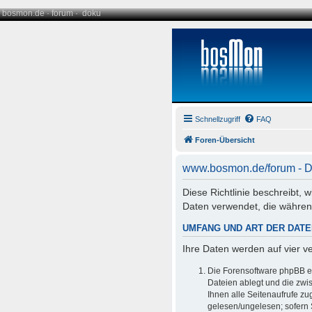
bosmon.de
·
forum
·
doku
Schnellzugriff
FAQ
Foren-Übersicht
www.bosmon.de/forum - D
Diese Richtlinie beschreibt,
Daten verwendet, die währe
UMFANG UND ART DER DAT
Ihre Daten werden auf vier 
Die Forensoftware phpBB er
Dateien ablegt und die zwis
Ihnen alle Seitenaufrufe z
gelesen/ungelesen; sofern 