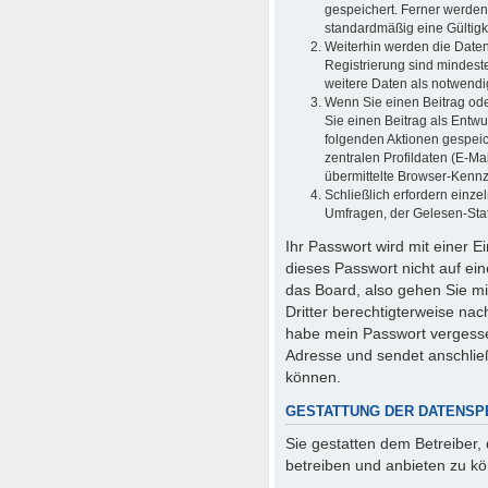
gespeichert. Ferner werden
standardmäßig eine Gültigke
Weiterhin werden die Daten 
Registrierung sind mindest
weitere Daten als notwendig 
Wenn Sie einen Beitrag oder
Sie einen Beitrag als Entwu
folgenden Aktionen gespei
zentralen Profildaten (E-M
übermittelte Browser-Kennze
Schließlich erfordern einz
Umfragen, der Gelesen-Stat
Ihr Passwort wird mit einer 
dieses Passwort nicht auf ei
das Board, also gehen Sie mi
Dritter berechtigterweise na
habe mein Passwort vergesse
Adresse und sendet anschlie
können.
GESTATTUNG DER DATENSP
Sie gestatten dem Betreiber,
betreiben und anbieten zu k