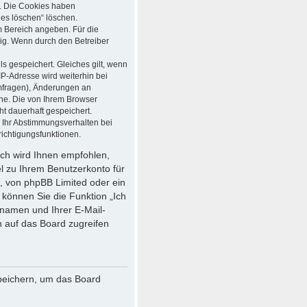
t. Die Cookies haben
ies löschen“ löschen.
em Bereich angeben. Für die
ig. Wenn durch den Betreiber
s gespeichert. Gleiches gilt, wenn
IP-Adresse wird weiterhin bei
mfragen), Änderungen an
che. Die von Ihrem Browser
ht dauerhaft gespeichert.
 Ihr Abstimmungsverhalten bei
ichtigungsfunktionen.
och wird Ihnen empfohlen,
el zu Ihrem Benutzerkonto für
, von phpBB Limited oder ein
 können Sie die Funktion „Ich
namen und Ihrer E-Mail-
 auf das Board zugreifen
speichern, um das Board