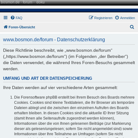
bosmon.de
·
forum
·
doku
FAQ
Registrieren
Anmelden
S
Foren-Übersicht
u
www.bosmon.de/forum - Datenschutzerklärung
c
h
Diese Richtlinie beschreibt, wie „www.bosmon.de/forum“
(„https://www.bosmon.de/forum“) (im Folgenden „der Betreiber“)
e
die Daten verwendet, die während Ihres Foren-Besuchs gesammelt
werden.
UMFANG UND ART DER DATENSPEICHERUNG
Ihre Daten werden auf vier verschiedene Arten gesammelt:
Die Forensoftware phpBB erstellt bei Ihrem Besuch des Boards mehrere
Cookies. Cookies sind kleine Textdateien, die Ihr Browser als temporäre
Dateien ablegt und die zwischen den einzelnen Aufrufen des Boards
erhalten bleiben. In diesen Cookies sind die aktuelle ID Ihrer Sitzung
(damit Ihnen alle Seitenaufrufe zugeordnet werden können),
Informationen über die von Ihnen gelesenen Beiträge (zur Markierung
dieser als gelesen/ungelesen; sofern Sie nicht angemeldet sind) sowie
Informationen über Ihre Teilnahme an Umfragen (sofern Sie nicht