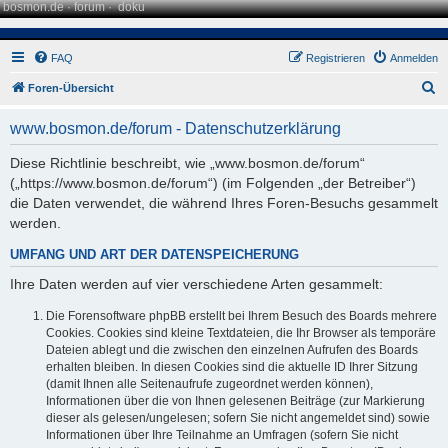
bosmon.de
·
forum
·
doku
FAQ
Registrieren
Anmelden
S
Foren-Übersicht
u
www.bosmon.de/forum - Datenschutzerklärung
c
h
Diese Richtlinie beschreibt, wie „www.bosmon.de/forum“
(„https://www.bosmon.de/forum“) (im Folgenden „der Betreiber“)
e
die Daten verwendet, die während Ihres Foren-Besuchs gesammelt
werden.
UMFANG UND ART DER DATENSPEICHERUNG
Ihre Daten werden auf vier verschiedene Arten gesammelt:
Die Forensoftware phpBB erstellt bei Ihrem Besuch des Boards mehrere
Cookies. Cookies sind kleine Textdateien, die Ihr Browser als temporäre
Dateien ablegt und die zwischen den einzelnen Aufrufen des Boards
erhalten bleiben. In diesen Cookies sind die aktuelle ID Ihrer Sitzung
(damit Ihnen alle Seitenaufrufe zugeordnet werden können),
Informationen über die von Ihnen gelesenen Beiträge (zur Markierung
dieser als gelesen/ungelesen; sofern Sie nicht angemeldet sind) sowie
Informationen über Ihre Teilnahme an Umfragen (sofern Sie nicht