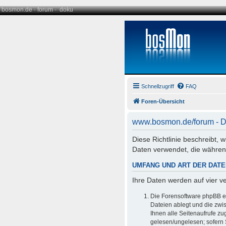
bosmon.de
·
forum
·
doku
Schnellzugriff
FAQ
Foren-Übersicht
www.bosmon.de/forum - D
Diese Richtlinie beschreibt,
Daten verwendet, die währe
UMFANG UND ART DER DAT
Ihre Daten werden auf vier 
Die Forensoftware phpBB er
Dateien ablegt und die zwis
Ihnen alle Seitenaufrufe z
gelesen/ungelesen; sofern 