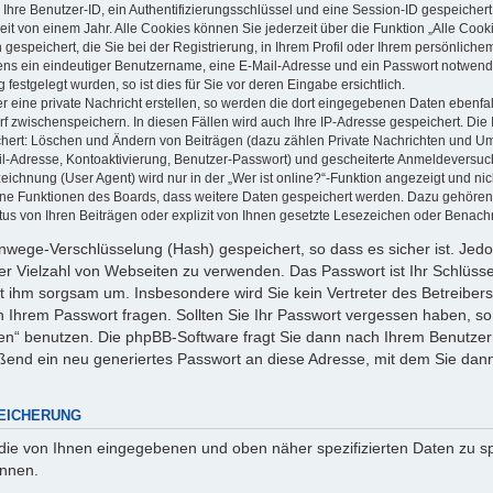
 Ihre Benutzer-ID, ein Authentifizierungsschlüssel und eine Session-ID gespeicher
it von einem Jahr. Alle Cookies können Sie jederzeit über die Funktion „Alle Cook
gespeichert, die Sie bei der Registrierung, in Ihrem Profil oder Ihrem persönlich
ens ein eindeutiger Benutzername, eine E-Mail-Adresse und ein Passwort notwend
festgelegt wurden, so ist dies für Sie vor deren Eingabe ersichtlich.
 eine private Nachricht erstellen, so werden die dort eingegebenen Daten ebenfall
rf zwischenspeichern. In diesen Fällen wird auch Ihre IP-Adresse gespeichert. Die 
chert: Löschen und Ändern von Beiträgen (dazu zählen Private Nachrichten und U
ail-Adresse, Kontoaktivierung, Benutzer-Passwort) und gescheiterte Anmeldeversu
ichnung (User Agent) wird nur in der „Wer ist online?“-Funktion angezeigt und nic
elne Funktionen des Boards, dass weitere Daten gespeichert werden. Dazu gehören
us von Ihren Beiträgen oder explizit von Ihnen gesetzte Lesezeichen oder Benachr
Einwege-Verschlüsselung (Hash) gespeichert, so dass es sicher ist. Jed
ner Vielzahl von Webseiten zu verwenden. Das Passwort ist Ihr Schlüss
t ihm sorgsam um. Insbesondere wird Sie kein Vertreter des Betreibers
ch Ihrem Passwort fragen. Sollten Sie Ihr Passwort vergessen haben, so
n“ benutzen. Die phpBB-Software fragt Sie dann nach Ihrem Benutzer
ßend ein neu generiertes Passwort an diese Adresse, mit dem Sie dann
EICHERUNG
 die von Ihnen eingegebenen und oben näher spezifizierten Daten zu 
önnen.