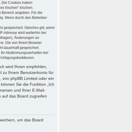
t. Die Cookies haben
ies löschen“ löschen.
em Bereich angeben. Für die
ig. Wenn durch den Betreiber
s gespeichert. Gleiches gilt, wenn
IP-Adresse wird weiterhin bei
mfragen), Änderungen an
che. Die von Ihrem Browser
ht dauerhaft gespeichert.
 Ihr Abstimmungsverhalten bei
ichtigungsfunktionen.
och wird Ihnen empfohlen,
el zu Ihrem Benutzerkonto für
, von phpBB Limited oder ein
 können Sie die Funktion „Ich
namen und Ihrer E-Mail-
 auf das Board zugreifen
speichern, um das Board