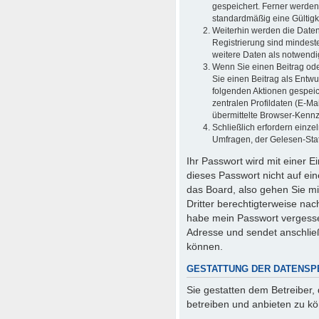
gespeichert. Ferner werden
standardmäßig eine Gültigke
Weiterhin werden die Daten 
Registrierung sind mindest
weitere Daten als notwendig 
Wenn Sie einen Beitrag oder
Sie einen Beitrag als Entwu
folgenden Aktionen gespei
zentralen Profildaten (E-M
übermittelte Browser-Kennze
Schließlich erfordern einz
Umfragen, der Gelesen-Stat
Ihr Passwort wird mit einer 
dieses Passwort nicht auf ei
das Board, also gehen Sie mi
Dritter berechtigterweise na
habe mein Passwort vergesse
Adresse und sendet anschlie
können.
GESTATTUNG DER DATENSP
Sie gestatten dem Betreiber,
betreiben und anbieten zu k