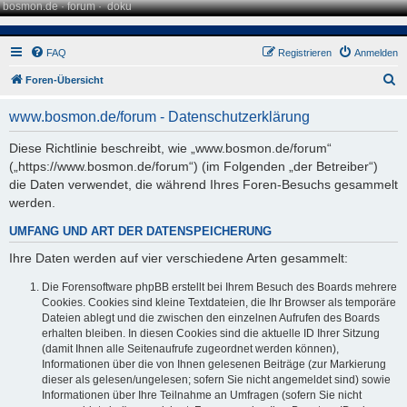
bosmon.de
·
forum
·
doku
FAQ
Registrieren
Anmelden
S
Foren-Übersicht
u
www.bosmon.de/forum - Datenschutzerklärung
c
h
Diese Richtlinie beschreibt, wie „www.bosmon.de/forum“
(„https://www.bosmon.de/forum“) (im Folgenden „der Betreiber“)
e
die Daten verwendet, die während Ihres Foren-Besuchs gesammelt
werden.
UMFANG UND ART DER DATENSPEICHERUNG
Ihre Daten werden auf vier verschiedene Arten gesammelt:
Die Forensoftware phpBB erstellt bei Ihrem Besuch des Boards mehrere
Cookies. Cookies sind kleine Textdateien, die Ihr Browser als temporäre
Dateien ablegt und die zwischen den einzelnen Aufrufen des Boards
erhalten bleiben. In diesen Cookies sind die aktuelle ID Ihrer Sitzung
(damit Ihnen alle Seitenaufrufe zugeordnet werden können),
Informationen über die von Ihnen gelesenen Beiträge (zur Markierung
dieser als gelesen/ungelesen; sofern Sie nicht angemeldet sind) sowie
Informationen über Ihre Teilnahme an Umfragen (sofern Sie nicht