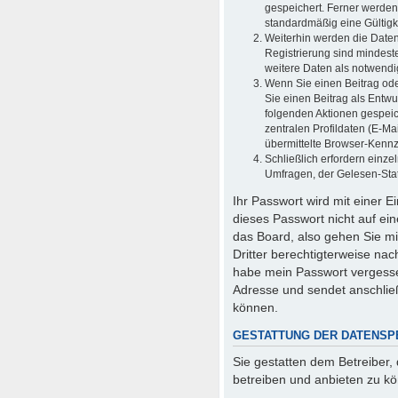
gespeichert. Ferner werden
standardmäßig eine Gültigke
Weiterhin werden die Daten 
Registrierung sind mindest
weitere Daten als notwendig 
Wenn Sie einen Beitrag oder
Sie einen Beitrag als Entwu
folgenden Aktionen gespei
zentralen Profildaten (E-M
übermittelte Browser-Kennze
Schließlich erfordern einz
Umfragen, der Gelesen-Stat
Ihr Passwort wird mit einer 
dieses Passwort nicht auf ei
das Board, also gehen Sie mi
Dritter berechtigterweise na
habe mein Passwort vergesse
Adresse und sendet anschlie
können.
GESTATTUNG DER DATENSP
Sie gestatten dem Betreiber,
betreiben und anbieten zu k