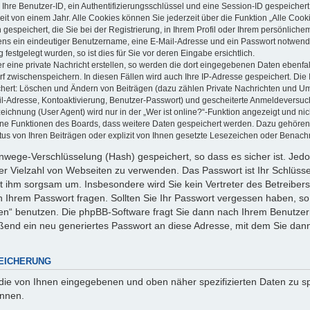
 Ihre Benutzer-ID, ein Authentifizierungsschlüssel und eine Session-ID gespeicher
it von einem Jahr. Alle Cookies können Sie jederzeit über die Funktion „Alle Cook
gespeichert, die Sie bei der Registrierung, in Ihrem Profil oder Ihrem persönlich
ens ein eindeutiger Benutzername, eine E-Mail-Adresse und ein Passwort notwend
festgelegt wurden, so ist dies für Sie vor deren Eingabe ersichtlich.
 eine private Nachricht erstellen, so werden die dort eingegebenen Daten ebenfall
rf zwischenspeichern. In diesen Fällen wird auch Ihre IP-Adresse gespeichert. Die 
chert: Löschen und Ändern von Beiträgen (dazu zählen Private Nachrichten und U
ail-Adresse, Kontoaktivierung, Benutzer-Passwort) und gescheiterte Anmeldeversu
ichnung (User Agent) wird nur in der „Wer ist online?“-Funktion angezeigt und nic
elne Funktionen des Boards, dass weitere Daten gespeichert werden. Dazu gehören
us von Ihren Beiträgen oder explizit von Ihnen gesetzte Lesezeichen oder Benachr
Einwege-Verschlüsselung (Hash) gespeichert, so dass es sicher ist. Jed
ner Vielzahl von Webseiten zu verwenden. Das Passwort ist Ihr Schlüss
t ihm sorgsam um. Insbesondere wird Sie kein Vertreter des Betreibers
ch Ihrem Passwort fragen. Sollten Sie Ihr Passwort vergessen haben, so
n“ benutzen. Die phpBB-Software fragt Sie dann nach Ihrem Benutzer
ßend ein neu generiertes Passwort an diese Adresse, mit dem Sie dann
EICHERUNG
 die von Ihnen eingegebenen und oben näher spezifizierten Daten zu 
önnen.