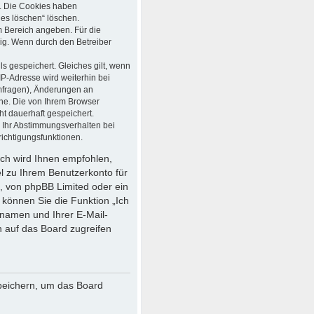
t. Die Cookies haben
ies löschen“ löschen.
em Bereich angeben. Für die
ig. Wenn durch den Betreiber
s gespeichert. Gleiches gilt, wenn
IP-Adresse wird weiterhin bei
mfragen), Änderungen an
che. Die von Ihrem Browser
ht dauerhaft gespeichert.
 Ihr Abstimmungsverhalten bei
ichtigungsfunktionen.
och wird Ihnen empfohlen,
el zu Ihrem Benutzerkonto für
, von phpBB Limited oder ein
 können Sie die Funktion „Ich
namen und Ihrer E-Mail-
 auf das Board zugreifen
speichern, um das Board