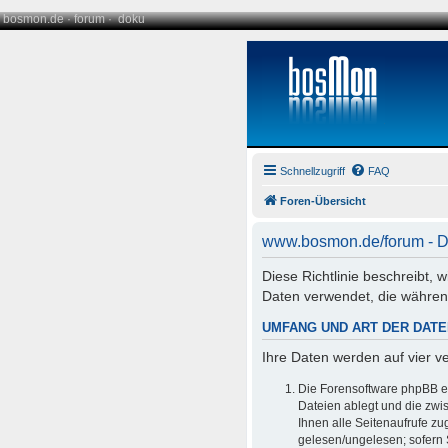
bosmon.de
·
forum
·
doku
Schnellzugriff
FAQ
Foren-Übersicht
www.bosmon.de/forum - D
Diese Richtlinie beschreibt,
Daten verwendet, die währe
UMFANG UND ART DER DAT
Ihre Daten werden auf vier 
Die Forensoftware phpBB er
Dateien ablegt und die zwis
Ihnen alle Seitenaufrufe z
gelesen/ungelesen; sofern 