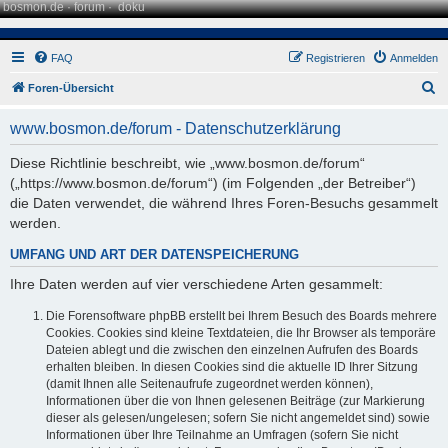
bosmon.de
·
forum
·
doku
FAQ
Registrieren
Anmelden
S
Foren-Übersicht
u
www.bosmon.de/forum - Datenschutzerklärung
c
h
Diese Richtlinie beschreibt, wie „www.bosmon.de/forum“
(„https://www.bosmon.de/forum“) (im Folgenden „der Betreiber“)
e
die Daten verwendet, die während Ihres Foren-Besuchs gesammelt
werden.
UMFANG UND ART DER DATENSPEICHERUNG
Ihre Daten werden auf vier verschiedene Arten gesammelt:
Die Forensoftware phpBB erstellt bei Ihrem Besuch des Boards mehrere
Cookies. Cookies sind kleine Textdateien, die Ihr Browser als temporäre
Dateien ablegt und die zwischen den einzelnen Aufrufen des Boards
erhalten bleiben. In diesen Cookies sind die aktuelle ID Ihrer Sitzung
(damit Ihnen alle Seitenaufrufe zugeordnet werden können),
Informationen über die von Ihnen gelesenen Beiträge (zur Markierung
dieser als gelesen/ungelesen; sofern Sie nicht angemeldet sind) sowie
Informationen über Ihre Teilnahme an Umfragen (sofern Sie nicht