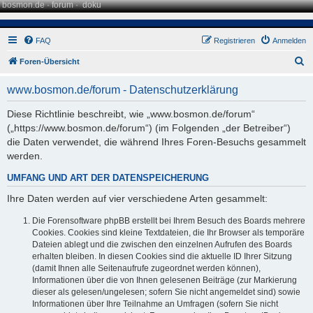
bosmon.de
·
forum
·
doku
FAQ
Registrieren
Anmelden
S
Foren-Übersicht
u
www.bosmon.de/forum - Datenschutzerklärung
c
h
Diese Richtlinie beschreibt, wie „www.bosmon.de/forum“
(„https://www.bosmon.de/forum“) (im Folgenden „der Betreiber“)
e
die Daten verwendet, die während Ihres Foren-Besuchs gesammelt
werden.
UMFANG UND ART DER DATENSPEICHERUNG
Ihre Daten werden auf vier verschiedene Arten gesammelt:
Die Forensoftware phpBB erstellt bei Ihrem Besuch des Boards mehrere
Cookies. Cookies sind kleine Textdateien, die Ihr Browser als temporäre
Dateien ablegt und die zwischen den einzelnen Aufrufen des Boards
erhalten bleiben. In diesen Cookies sind die aktuelle ID Ihrer Sitzung
(damit Ihnen alle Seitenaufrufe zugeordnet werden können),
Informationen über die von Ihnen gelesenen Beiträge (zur Markierung
dieser als gelesen/ungelesen; sofern Sie nicht angemeldet sind) sowie
Informationen über Ihre Teilnahme an Umfragen (sofern Sie nicht