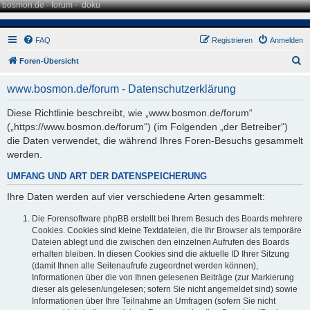
bosmon.de
·
forum
·
doku
FAQ
Registrieren
Anmelden
S
Foren-Übersicht
u
www.bosmon.de/forum - Datenschutzerklärung
c
h
Diese Richtlinie beschreibt, wie „www.bosmon.de/forum“
(„https://www.bosmon.de/forum“) (im Folgenden „der Betreiber“)
e
die Daten verwendet, die während Ihres Foren-Besuchs gesammelt
werden.
UMFANG UND ART DER DATENSPEICHERUNG
Ihre Daten werden auf vier verschiedene Arten gesammelt:
Die Forensoftware phpBB erstellt bei Ihrem Besuch des Boards mehrere
Cookies. Cookies sind kleine Textdateien, die Ihr Browser als temporäre
Dateien ablegt und die zwischen den einzelnen Aufrufen des Boards
erhalten bleiben. In diesen Cookies sind die aktuelle ID Ihrer Sitzung
(damit Ihnen alle Seitenaufrufe zugeordnet werden können),
Informationen über die von Ihnen gelesenen Beiträge (zur Markierung
dieser als gelesen/ungelesen; sofern Sie nicht angemeldet sind) sowie
Informationen über Ihre Teilnahme an Umfragen (sofern Sie nicht