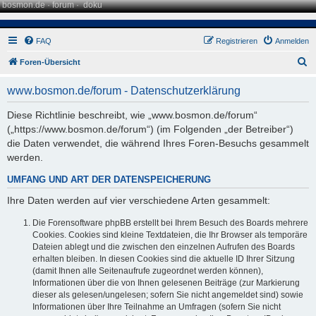
bosmon.de
·
forum
·
doku
FAQ
Registrieren
Anmelden
S
Foren-Übersicht
u
www.bosmon.de/forum - Datenschutzerklärung
c
h
Diese Richtlinie beschreibt, wie „www.bosmon.de/forum“
(„https://www.bosmon.de/forum“) (im Folgenden „der Betreiber“)
e
die Daten verwendet, die während Ihres Foren-Besuchs gesammelt
werden.
UMFANG UND ART DER DATENSPEICHERUNG
Ihre Daten werden auf vier verschiedene Arten gesammelt:
Die Forensoftware phpBB erstellt bei Ihrem Besuch des Boards mehrere
Cookies. Cookies sind kleine Textdateien, die Ihr Browser als temporäre
Dateien ablegt und die zwischen den einzelnen Aufrufen des Boards
erhalten bleiben. In diesen Cookies sind die aktuelle ID Ihrer Sitzung
(damit Ihnen alle Seitenaufrufe zugeordnet werden können),
Informationen über die von Ihnen gelesenen Beiträge (zur Markierung
dieser als gelesen/ungelesen; sofern Sie nicht angemeldet sind) sowie
Informationen über Ihre Teilnahme an Umfragen (sofern Sie nicht