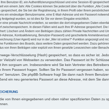
 Ihre Benutzer-ID, ein Authentifizierungsschlüssel und eine Session-ID gespeicher
it von einem Jahr. Alle Cookies können Sie jederzeit über die Funktion „Alle Cook
gespeichert, die Sie bei der Registrierung, in Ihrem Profil oder Ihrem persönlich
ens ein eindeutiger Benutzername, eine E-Mail-Adresse und ein Passwort notwend
festgelegt wurden, so ist dies für Sie vor deren Eingabe ersichtlich.
 eine private Nachricht erstellen, so werden die dort eingegebenen Daten ebenfall
rf zwischenspeichern. In diesen Fällen wird auch Ihre IP-Adresse gespeichert. Die 
chert: Löschen und Ändern von Beiträgen (dazu zählen Private Nachrichten und U
ail-Adresse, Kontoaktivierung, Benutzer-Passwort) und gescheiterte Anmeldeversu
ichnung (User Agent) wird nur in der „Wer ist online?“-Funktion angezeigt und nic
elne Funktionen des Boards, dass weitere Daten gespeichert werden. Dazu gehören
us von Ihren Beiträgen oder explizit von Ihnen gesetzte Lesezeichen oder Benachr
Einwege-Verschlüsselung (Hash) gespeichert, so dass es sicher ist. Jed
ner Vielzahl von Webseiten zu verwenden. Das Passwort ist Ihr Schlüss
t ihm sorgsam um. Insbesondere wird Sie kein Vertreter des Betreibers
ch Ihrem Passwort fragen. Sollten Sie Ihr Passwort vergessen haben, so
n“ benutzen. Die phpBB-Software fragt Sie dann nach Ihrem Benutzer
ßend ein neu generiertes Passwort an diese Adresse, mit dem Sie dann
EICHERUNG
 die von Ihnen eingegebenen und oben näher spezifizierten Daten zu 
önnen.