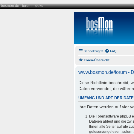
bosmon.de
·
forum
·
doku
Schnellzugriff
FAQ
Foren-Übersicht
www.bosmon.de/forum - D
Diese Richtlinie beschreibt,
Daten verwendet, die währe
UMFANG UND ART DER DAT
Ihre Daten werden auf vier 
Die Forensoftware phpBB er
Dateien ablegt und die zwis
Ihnen alle Seitenaufrufe z
gelesen/ungelesen; sofern 