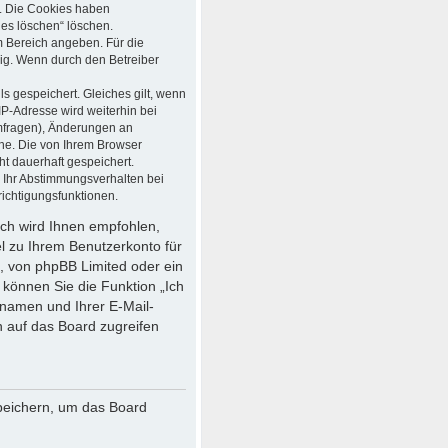
t. Die Cookies haben
ies löschen“ löschen.
em Bereich angeben. Für die
ig. Wenn durch den Betreiber
s gespeichert. Gleiches gilt, wenn
IP-Adresse wird weiterhin bei
mfragen), Änderungen an
che. Die von Ihrem Browser
ht dauerhaft gespeichert.
 Ihr Abstimmungsverhalten bei
ichtigungsfunktionen.
och wird Ihnen empfohlen,
el zu Ihrem Benutzerkonto für
, von phpBB Limited oder ein
 können Sie die Funktion „Ich
namen und Ihrer E-Mail-
 auf das Board zugreifen
speichern, um das Board