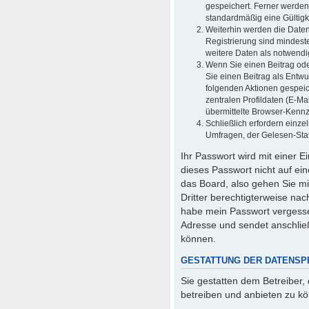
gespeichert. Ferner werden
standardmäßig eine Gültigke
Weiterhin werden die Daten 
Registrierung sind mindest
weitere Daten als notwendig 
Wenn Sie einen Beitrag oder
Sie einen Beitrag als Entwu
folgenden Aktionen gespei
zentralen Profildaten (E-M
übermittelte Browser-Kennze
Schließlich erfordern einz
Umfragen, der Gelesen-Stat
Ihr Passwort wird mit einer 
dieses Passwort nicht auf ei
das Board, also gehen Sie mi
Dritter berechtigterweise na
habe mein Passwort vergesse
Adresse und sendet anschlie
können.
GESTATTUNG DER DATENSP
Sie gestatten dem Betreiber,
betreiben und anbieten zu k