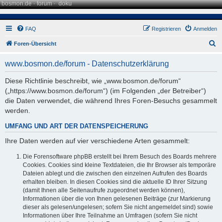
bosmon.de
·
forum
·
doku
FAQ
Registrieren
Anmelden
S
Foren-Übersicht
u
www.bosmon.de/forum - Datenschutzerklärung
c
h
Diese Richtlinie beschreibt, wie „www.bosmon.de/forum“
(„https://www.bosmon.de/forum“) (im Folgenden „der Betreiber“)
e
die Daten verwendet, die während Ihres Foren-Besuchs gesammelt
werden.
UMFANG UND ART DER DATENSPEICHERUNG
Ihre Daten werden auf vier verschiedene Arten gesammelt:
Die Forensoftware phpBB erstellt bei Ihrem Besuch des Boards mehrere
Cookies. Cookies sind kleine Textdateien, die Ihr Browser als temporäre
Dateien ablegt und die zwischen den einzelnen Aufrufen des Boards
erhalten bleiben. In diesen Cookies sind die aktuelle ID Ihrer Sitzung
(damit Ihnen alle Seitenaufrufe zugeordnet werden können),
Informationen über die von Ihnen gelesenen Beiträge (zur Markierung
dieser als gelesen/ungelesen; sofern Sie nicht angemeldet sind) sowie
Informationen über Ihre Teilnahme an Umfragen (sofern Sie nicht