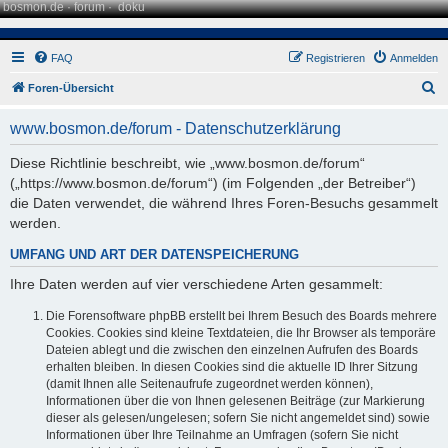
bosmon.de
·
forum
·
doku
FAQ
Registrieren
Anmelden
S
Foren-Übersicht
u
www.bosmon.de/forum - Datenschutzerklärung
c
h
Diese Richtlinie beschreibt, wie „www.bosmon.de/forum“
(„https://www.bosmon.de/forum“) (im Folgenden „der Betreiber“)
e
die Daten verwendet, die während Ihres Foren-Besuchs gesammelt
werden.
UMFANG UND ART DER DATENSPEICHERUNG
Ihre Daten werden auf vier verschiedene Arten gesammelt:
Die Forensoftware phpBB erstellt bei Ihrem Besuch des Boards mehrere
Cookies. Cookies sind kleine Textdateien, die Ihr Browser als temporäre
Dateien ablegt und die zwischen den einzelnen Aufrufen des Boards
erhalten bleiben. In diesen Cookies sind die aktuelle ID Ihrer Sitzung
(damit Ihnen alle Seitenaufrufe zugeordnet werden können),
Informationen über die von Ihnen gelesenen Beiträge (zur Markierung
dieser als gelesen/ungelesen; sofern Sie nicht angemeldet sind) sowie
Informationen über Ihre Teilnahme an Umfragen (sofern Sie nicht