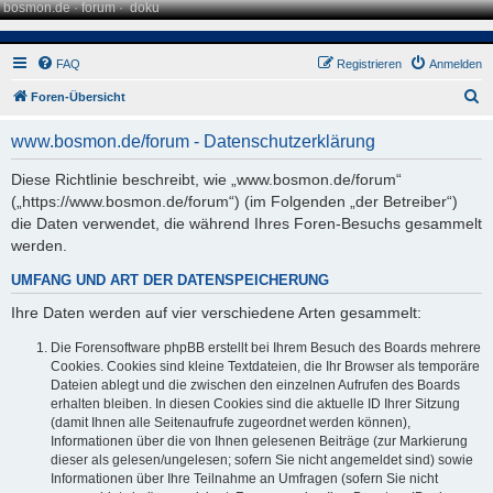
bosmon.de
·
forum
·
doku
FAQ
Registrieren
Anmelden
S
Foren-Übersicht
u
www.bosmon.de/forum - Datenschutzerklärung
c
h
Diese Richtlinie beschreibt, wie „www.bosmon.de/forum“
(„https://www.bosmon.de/forum“) (im Folgenden „der Betreiber“)
e
die Daten verwendet, die während Ihres Foren-Besuchs gesammelt
werden.
UMFANG UND ART DER DATENSPEICHERUNG
Ihre Daten werden auf vier verschiedene Arten gesammelt:
Die Forensoftware phpBB erstellt bei Ihrem Besuch des Boards mehrere
Cookies. Cookies sind kleine Textdateien, die Ihr Browser als temporäre
Dateien ablegt und die zwischen den einzelnen Aufrufen des Boards
erhalten bleiben. In diesen Cookies sind die aktuelle ID Ihrer Sitzung
(damit Ihnen alle Seitenaufrufe zugeordnet werden können),
Informationen über die von Ihnen gelesenen Beiträge (zur Markierung
dieser als gelesen/ungelesen; sofern Sie nicht angemeldet sind) sowie
Informationen über Ihre Teilnahme an Umfragen (sofern Sie nicht