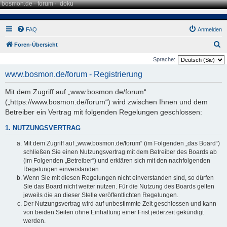
bosmon.de
·
forum
·
doku
FAQ
Anmelden
S
Foren-Übersicht
u
Sprache:
c
www.bosmon.de/forum - Registrierung
h
Mit dem Zugriff auf „www.bosmon.de/forum“
e
(„https://www.bosmon.de/forum“) wird zwischen Ihnen und dem
Betreiber ein Vertrag mit folgenden Regelungen geschlossen:
1. NUTZUNGSVERTRAG
Mit dem Zugriff auf „www.bosmon.de/forum“ (im Folgenden „das Board“)
schließen Sie einen Nutzungsvertrag mit dem Betreiber des Boards ab
(im Folgenden „Betreiber“) und erklären sich mit den nachfolgenden
Regelungen einverstanden.
Wenn Sie mit diesen Regelungen nicht einverstanden sind, so dürfen
Sie das Board nicht weiter nutzen. Für die Nutzung des Boards gelten
jeweils die an dieser Stelle veröffentlichten Regelungen.
Der Nutzungsvertrag wird auf unbestimmte Zeit geschlossen und kann
von beiden Seiten ohne Einhaltung einer Frist jederzeit gekündigt
werden.