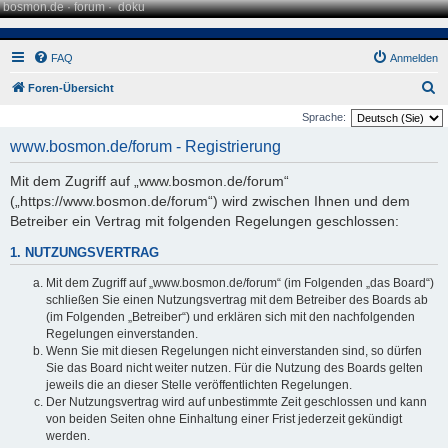
bosmon.de
·
forum
·
doku
FAQ
Anmelden
S
Foren-Übersicht
u
Sprache:
c
www.bosmon.de/forum - Registrierung
h
Mit dem Zugriff auf „www.bosmon.de/forum“
e
(„https://www.bosmon.de/forum“) wird zwischen Ihnen und dem
Betreiber ein Vertrag mit folgenden Regelungen geschlossen:
1. NUTZUNGSVERTRAG
Mit dem Zugriff auf „www.bosmon.de/forum“ (im Folgenden „das Board“)
schließen Sie einen Nutzungsvertrag mit dem Betreiber des Boards ab
(im Folgenden „Betreiber“) und erklären sich mit den nachfolgenden
Regelungen einverstanden.
Wenn Sie mit diesen Regelungen nicht einverstanden sind, so dürfen
Sie das Board nicht weiter nutzen. Für die Nutzung des Boards gelten
jeweils die an dieser Stelle veröffentlichten Regelungen.
Der Nutzungsvertrag wird auf unbestimmte Zeit geschlossen und kann
von beiden Seiten ohne Einhaltung einer Frist jederzeit gekündigt
werden.