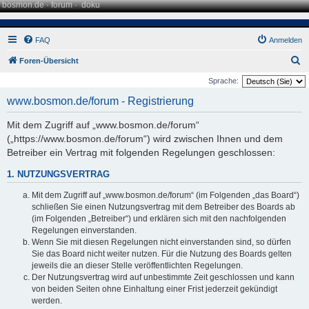
bosmon.de
·
forum
·
doku
FAQ
Anmelden
S
Foren-Übersicht
u
Sprache:
c
www.bosmon.de/forum - Registrierung
h
Mit dem Zugriff auf „www.bosmon.de/forum“
e
(„https://www.bosmon.de/forum“) wird zwischen Ihnen und dem
Betreiber ein Vertrag mit folgenden Regelungen geschlossen:
1. NUTZUNGSVERTRAG
Mit dem Zugriff auf „www.bosmon.de/forum“ (im Folgenden „das Board“)
schließen Sie einen Nutzungsvertrag mit dem Betreiber des Boards ab
(im Folgenden „Betreiber“) und erklären sich mit den nachfolgenden
Regelungen einverstanden.
Wenn Sie mit diesen Regelungen nicht einverstanden sind, so dürfen
Sie das Board nicht weiter nutzen. Für die Nutzung des Boards gelten
jeweils die an dieser Stelle veröffentlichten Regelungen.
Der Nutzungsvertrag wird auf unbestimmte Zeit geschlossen und kann
von beiden Seiten ohne Einhaltung einer Frist jederzeit gekündigt
werden.