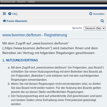
bosmon.de
·
forum
·
doku
FAQ
Anmelden
S
Foren-Übersicht
u
Sprache:
c
www.bosmon.de/forum - Registrierung
h
Mit dem Zugriff auf „www.bosmon.de/forum“
e
(„https://www.bosmon.de/forum“) wird zwischen Ihnen und dem
Betreiber ein Vertrag mit folgenden Regelungen geschlossen:
1. NUTZUNGSVERTRAG
Mit dem Zugriff auf „www.bosmon.de/forum“ (im Folgenden „das Board“)
schließen Sie einen Nutzungsvertrag mit dem Betreiber des Boards ab
(im Folgenden „Betreiber“) und erklären sich mit den nachfolgenden
Regelungen einverstanden.
Wenn Sie mit diesen Regelungen nicht einverstanden sind, so dürfen
Sie das Board nicht weiter nutzen. Für die Nutzung des Boards gelten
jeweils die an dieser Stelle veröffentlichten Regelungen.
Der Nutzungsvertrag wird auf unbestimmte Zeit geschlossen und kann
von beiden Seiten ohne Einhaltung einer Frist jederzeit gekündigt
werden.