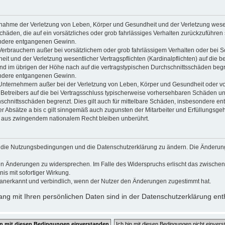
usnahme der Verletzung von Leben, Körper und Gesundheit und der Verletzung wesen
Schäden, die auf ein vorsätzliches oder grob fahrlässiges Verhalten zurückzuführen s
ndere entgangenen Gewinn.
Verbrauchern außer bei vorsätzlichem oder grob fahrlässigem Verhalten oder bei 
t und der Verletzung wesentlicher Vertragspflichten (Kardinalpflichten) auf die b
 im übrigen der Höhe nach auf die vertragstypischen Durchschnittsschäden begrenz
ndere entgangenen Gewinn.
Unternehmern außer bei der Verletzung von Leben, Körper und Gesundheit oder vo
 Betreibers auf die bei Vertragsschluss typischerweise vorhersehbaren Schäden u
hschnittsschäden begrenzt. Dies gilt auch für mittelbare Schäden, insbesondere 
 Absätze a bis c gilt sinngemäß auch zugunsten der Mitarbeiter und Erfüllungsgehi
g aus zwingendem nationalem Recht bleiben unberührt.
gt, die Nutzungsbedingungen und die Datenschutzerklärung zu ändern. Die Änderun
 den Änderungen zu widersprechen. Im Falle des Widerspruchs erlischt das zwisch
is mit sofortiger Wirkung.
anerkannt und verbindlich, wenn der Nutzer den Änderungen zugestimmt hat.
g mit Ihren persönlichen Daten sind in der Datenschutzerklärung ent