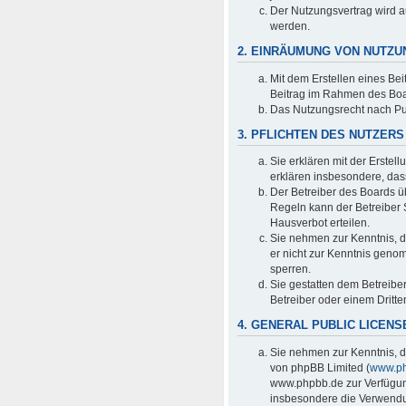
Der Nutzungsvertrag wird a
werden.
2. EINRÄUMUNG VON NUTZ
Mit dem Erstellen eines Bei
Beitrag im Rahmen des Boa
Das Nutzungsrecht nach Pu
3. PFLICHTEN DES NUTZERS
Sie erklären mit der Erstell
erklären insbesondere, das
Der Betreiber des Boards ü
Regeln kann der Betreiber
Hausverbot erteilen.
Sie nehmen zur Kenntnis, da
er nicht zur Kenntnis genom
sperren.
Sie gestatten dem Betreibe
Betreiber oder einem Dritt
4. GENERAL PUBLIC LICENS
Sie nehmen zur Kenntnis, d
von phpBB Limited (
www.p
www.phpbb.de zur Verfügung
insbesondere die Verwendun