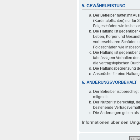
5. GEWÄHRLEISTUNG
Der Betreiber haftet mit A
(Kardinalpflichten) nur für 
Folgeschäden wie insbeso
Die Haftung ist gegenüber 
Leben, Körper und Gesundhei
vorhersehbaren Schäden und
Folgeschäden wie insbeso
Die Haftung ist gegenüber 
fahrlässigem Verhalten des
die vertragstypischen Durc
Die Haftungsbegrenzung der
Ansprüche für eine Haftun
6. ÄNDERUNGSVORBEHALT
Der Betreiber ist berechti
mitgeteilt.
Der Nutzer ist berechtigt,
bestehende Vertragsverhältn
Die Änderungen gelten als 
Informationen über den Umgan