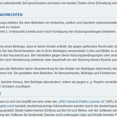
uf unbestimmte Zeit geschlossen und kann von beiden Seiten ohne Einhaltung einer
UNGSRECHTEN
trags erteilen Sie dem Betreiber ein einfaches, zeitlich und räumlich unbeschränkt
rds zu nutzen.
nkt 2, Unterpunkt a bleibt auch nach Kündigung des Nutzungsvertrages bestehen.
ung eines Beitrags, dass er keine Inhalte enthält, die gegen geltendes Recht oder d
s Sie das Recht besitzen, die in Ihren Beiträgen verwendeten Links und Bilder zu 
bt das Hausrecht aus. Bei Verstößen gegen diese Nutzungsbedingungen oder ander
 Sie nach Abmahnung zeitweise oder dauerhaft von der Nutzung dieses Boards aus
ss der Betreiber keine Verantwortung für die Inhalte von Beiträgen übernimmt, die er
men hat. Sie gestatten dem Betreiber, Ihr Benutzerkonto, Beiträge und Funktionen 
r darüber hinaus, Ihre Beiträge abzuändern, sofern sie gegen o. g. Regeln verstoß
en Schaden zuzufügen.
E
ass es sich bei phpBB um eine unter der „
GNU General Public License v2
“ (GPL) 
hpbb.com
) handelt; deutschsprachige Informationen werden durch die deutschspr
 gestellt. Beide haben keinen Einfluss auf die Art und Weise, wie die Software ve
g der Software für bestimmte Zwecke nicht untersagen oder auf Inhalte fremder 