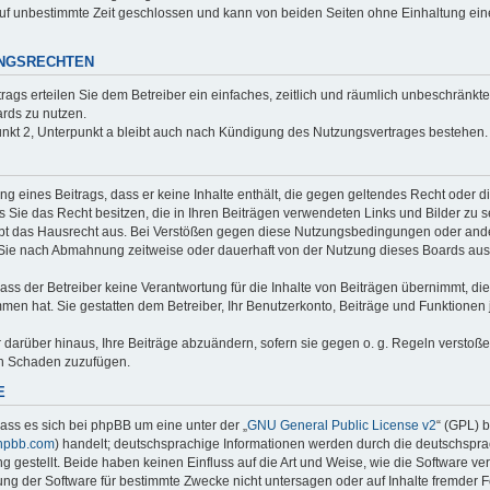
uf unbestimmte Zeit geschlossen und kann von beiden Seiten ohne Einhaltung einer
UNGSRECHTEN
trags erteilen Sie dem Betreiber ein einfaches, zeitlich und räumlich unbeschränkt
rds zu nutzen.
nkt 2, Unterpunkt a bleibt auch nach Kündigung des Nutzungsvertrages bestehen.
ung eines Beitrags, dass er keine Inhalte enthält, die gegen geltendes Recht oder d
s Sie das Recht besitzen, die in Ihren Beiträgen verwendeten Links und Bilder zu 
bt das Hausrecht aus. Bei Verstößen gegen diese Nutzungsbedingungen oder ander
 Sie nach Abmahnung zeitweise oder dauerhaft von der Nutzung dieses Boards aus
ss der Betreiber keine Verantwortung für die Inhalte von Beiträgen übernimmt, die er
men hat. Sie gestatten dem Betreiber, Ihr Benutzerkonto, Beiträge und Funktionen 
r darüber hinaus, Ihre Beiträge abzuändern, sofern sie gegen o. g. Regeln verstoß
en Schaden zuzufügen.
E
ass es sich bei phpBB um eine unter der „
GNU General Public License v2
“ (GPL) 
hpbb.com
) handelt; deutschsprachige Informationen werden durch die deutschspr
 gestellt. Beide haben keinen Einfluss auf die Art und Weise, wie die Software ve
g der Software für bestimmte Zwecke nicht untersagen oder auf Inhalte fremder 