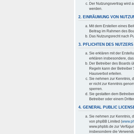
Der Nutzungsvertrag wird a
werden.
2. EINRÄUMUNG VON NUTZ
Mit dem Erstellen eines Bei
Beitrag im Rahmen des Boa
Das Nutzungsrecht nach Pu
3. PFLICHTEN DES NUTZERS
Sie erklären mit der Erstell
erklären insbesondere, das
Der Betreiber des Boards ü
Regeln kann der Betreiber
Hausverbot erteilen.
Sie nehmen zur Kenntnis, da
er nicht zur Kenntnis genom
sperren.
Sie gestatten dem Betreibe
Betreiber oder einem Dritt
4. GENERAL PUBLIC LICENS
Sie nehmen zur Kenntnis, d
von phpBB Limited (
www.p
www.phpbb.de zur Verfügung
insbesondere die Verwendun