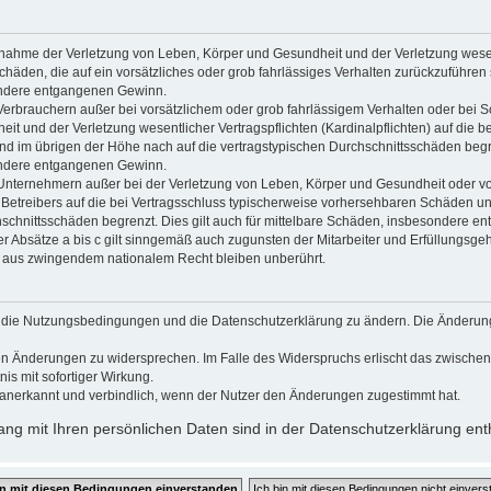
usnahme der Verletzung von Leben, Körper und Gesundheit und der Verletzung wesen
Schäden, die auf ein vorsätzliches oder grob fahrlässiges Verhalten zurückzuführen s
ndere entgangenen Gewinn.
Verbrauchern außer bei vorsätzlichem oder grob fahrlässigem Verhalten oder bei 
t und der Verletzung wesentlicher Vertragspflichten (Kardinalpflichten) auf die b
 im übrigen der Höhe nach auf die vertragstypischen Durchschnittsschäden begrenz
ndere entgangenen Gewinn.
Unternehmern außer bei der Verletzung von Leben, Körper und Gesundheit oder vo
 Betreibers auf die bei Vertragsschluss typischerweise vorhersehbaren Schäden u
hschnittsschäden begrenzt. Dies gilt auch für mittelbare Schäden, insbesondere 
 Absätze a bis c gilt sinngemäß auch zugunsten der Mitarbeiter und Erfüllungsgehi
g aus zwingendem nationalem Recht bleiben unberührt.
gt, die Nutzungsbedingungen und die Datenschutzerklärung zu ändern. Die Änderun
 den Änderungen zu widersprechen. Im Falle des Widerspruchs erlischt das zwisch
is mit sofortiger Wirkung.
anerkannt und verbindlich, wenn der Nutzer den Änderungen zugestimmt hat.
g mit Ihren persönlichen Daten sind in der Datenschutzerklärung ent