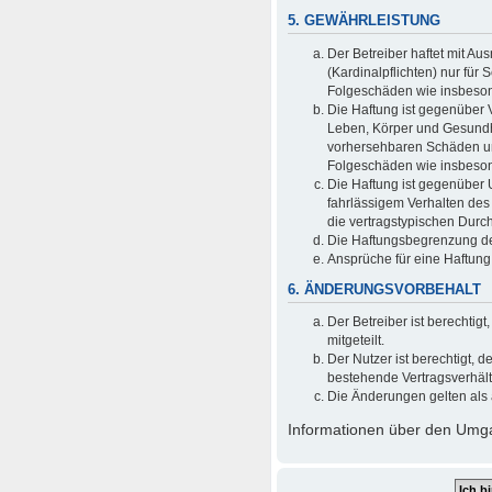
5. GEWÄHRLEISTUNG
Der Betreiber haftet mit A
(Kardinalpflichten) nur für 
Folgeschäden wie insbeso
Die Haftung ist gegenüber 
Leben, Körper und Gesundhei
vorhersehbaren Schäden und
Folgeschäden wie insbeso
Die Haftung ist gegenüber 
fahrlässigem Verhalten des
die vertragstypischen Durc
Die Haftungsbegrenzung der
Ansprüche für eine Haftun
6. ÄNDERUNGSVORBEHALT
Der Betreiber ist berechti
mitgeteilt.
Der Nutzer ist berechtigt,
bestehende Vertragsverhältn
Die Änderungen gelten als 
Informationen über den Umgan