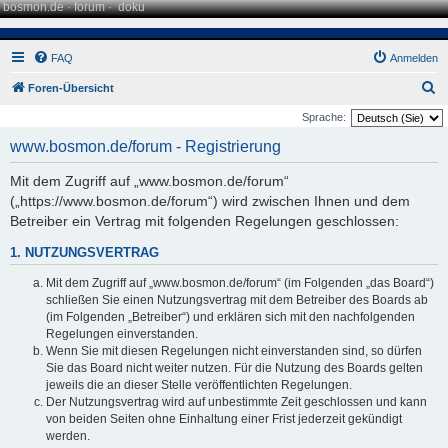
bosmon.de
·
forum
·
doku
FAQ
Anmelden
S
Foren-Übersicht
u
Sprache:
c
www.bosmon.de/forum - Registrierung
h
Mit dem Zugriff auf „www.bosmon.de/forum“
e
(„https://www.bosmon.de/forum“) wird zwischen Ihnen und dem
Betreiber ein Vertrag mit folgenden Regelungen geschlossen:
1. NUTZUNGSVERTRAG
Mit dem Zugriff auf „www.bosmon.de/forum“ (im Folgenden „das Board“)
schließen Sie einen Nutzungsvertrag mit dem Betreiber des Boards ab
(im Folgenden „Betreiber“) und erklären sich mit den nachfolgenden
Regelungen einverstanden.
Wenn Sie mit diesen Regelungen nicht einverstanden sind, so dürfen
Sie das Board nicht weiter nutzen. Für die Nutzung des Boards gelten
jeweils die an dieser Stelle veröffentlichten Regelungen.
Der Nutzungsvertrag wird auf unbestimmte Zeit geschlossen und kann
von beiden Seiten ohne Einhaltung einer Frist jederzeit gekündigt
werden.