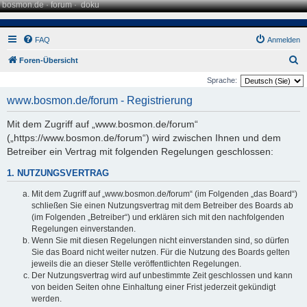
bosmon.de
·
forum
·
doku
FAQ
Anmelden
S
Foren-Übersicht
u
Sprache:
c
www.bosmon.de/forum - Registrierung
h
Mit dem Zugriff auf „www.bosmon.de/forum“
e
(„https://www.bosmon.de/forum“) wird zwischen Ihnen und dem
Betreiber ein Vertrag mit folgenden Regelungen geschlossen:
1. NUTZUNGSVERTRAG
Mit dem Zugriff auf „www.bosmon.de/forum“ (im Folgenden „das Board“)
schließen Sie einen Nutzungsvertrag mit dem Betreiber des Boards ab
(im Folgenden „Betreiber“) und erklären sich mit den nachfolgenden
Regelungen einverstanden.
Wenn Sie mit diesen Regelungen nicht einverstanden sind, so dürfen
Sie das Board nicht weiter nutzen. Für die Nutzung des Boards gelten
jeweils die an dieser Stelle veröffentlichten Regelungen.
Der Nutzungsvertrag wird auf unbestimmte Zeit geschlossen und kann
von beiden Seiten ohne Einhaltung einer Frist jederzeit gekündigt
werden.