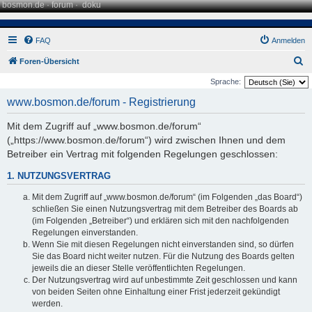
bosmon.de
·
forum
·
doku
FAQ
Anmelden
S
Foren-Übersicht
u
Sprache:
c
www.bosmon.de/forum - Registrierung
h
Mit dem Zugriff auf „www.bosmon.de/forum“
e
(„https://www.bosmon.de/forum“) wird zwischen Ihnen und dem
Betreiber ein Vertrag mit folgenden Regelungen geschlossen:
1. NUTZUNGSVERTRAG
Mit dem Zugriff auf „www.bosmon.de/forum“ (im Folgenden „das Board“)
schließen Sie einen Nutzungsvertrag mit dem Betreiber des Boards ab
(im Folgenden „Betreiber“) und erklären sich mit den nachfolgenden
Regelungen einverstanden.
Wenn Sie mit diesen Regelungen nicht einverstanden sind, so dürfen
Sie das Board nicht weiter nutzen. Für die Nutzung des Boards gelten
jeweils die an dieser Stelle veröffentlichten Regelungen.
Der Nutzungsvertrag wird auf unbestimmte Zeit geschlossen und kann
von beiden Seiten ohne Einhaltung einer Frist jederzeit gekündigt
werden.