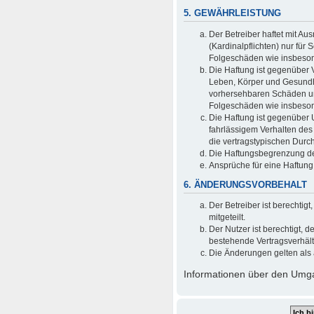
5. GEWÄHRLEISTUNG
Der Betreiber haftet mit A
(Kardinalpflichten) nur für 
Folgeschäden wie insbeso
Die Haftung ist gegenüber 
Leben, Körper und Gesundhei
vorhersehbaren Schäden und
Folgeschäden wie insbeso
Die Haftung ist gegenüber 
fahrlässigem Verhalten des
die vertragstypischen Durc
Die Haftungsbegrenzung der
Ansprüche für eine Haftun
6. ÄNDERUNGSVORBEHALT
Der Betreiber ist berechti
mitgeteilt.
Der Nutzer ist berechtigt,
bestehende Vertragsverhältn
Die Änderungen gelten als 
Informationen über den Umgan