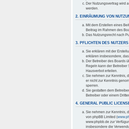
Der Nutzungsvertrag wird a
werden.
2. EINRÄUMUNG VON NUTZ
Mit dem Erstellen eines Bei
Beitrag im Rahmen des Boa
Das Nutzungsrecht nach Pu
3. PFLICHTEN DES NUTZERS
Sie erklären mit der Erstell
erklären insbesondere, das
Der Betreiber des Boards ü
Regeln kann der Betreiber
Hausverbot erteilen.
Sie nehmen zur Kenntnis, da
er nicht zur Kenntnis genom
sperren.
Sie gestatten dem Betreibe
Betreiber oder einem Dritt
4. GENERAL PUBLIC LICENS
Sie nehmen zur Kenntnis, d
von phpBB Limited (
www.p
www.phpbb.de zur Verfügung
insbesondere die Verwendun