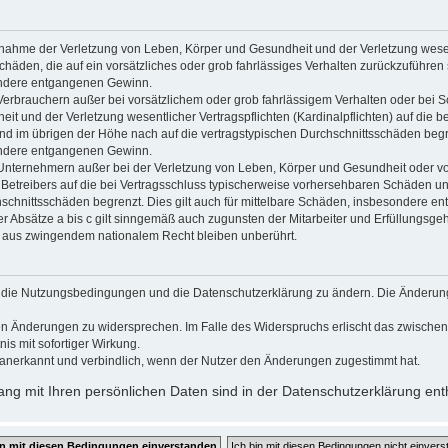
usnahme der Verletzung von Leben, Körper und Gesundheit und der Verletzung wesen
Schäden, die auf ein vorsätzliches oder grob fahrlässiges Verhalten zurückzuführen s
ndere entgangenen Gewinn.
Verbrauchern außer bei vorsätzlichem oder grob fahrlässigem Verhalten oder bei 
t und der Verletzung wesentlicher Vertragspflichten (Kardinalpflichten) auf die b
 im übrigen der Höhe nach auf die vertragstypischen Durchschnittsschäden begrenz
ndere entgangenen Gewinn.
Unternehmern außer bei der Verletzung von Leben, Körper und Gesundheit oder vo
 Betreibers auf die bei Vertragsschluss typischerweise vorhersehbaren Schäden u
hschnittsschäden begrenzt. Dies gilt auch für mittelbare Schäden, insbesondere 
 Absätze a bis c gilt sinngemäß auch zugunsten der Mitarbeiter und Erfüllungsgehi
g aus zwingendem nationalem Recht bleiben unberührt.
gt, die Nutzungsbedingungen und die Datenschutzerklärung zu ändern. Die Änderun
 den Änderungen zu widersprechen. Im Falle des Widerspruchs erlischt das zwisch
is mit sofortiger Wirkung.
anerkannt und verbindlich, wenn der Nutzer den Änderungen zugestimmt hat.
g mit Ihren persönlichen Daten sind in der Datenschutzerklärung ent