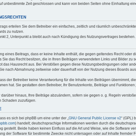
uf unbestimmte Zeit geschlossen und kann von beiden Seiten ohne Einhaltung einer
UNGSRECHTEN
trags erteilen Sie dem Betreiber ein einfaches, zeitlich und räumlich unbeschränkt
rds zu nutzen.
nkt 2, Unterpunkt a bleibt auch nach Kündigung des Nutzungsvertrages bestehen.
ung eines Beitrags, dass er keine Inhalte enthält, die gegen geltendes Recht oder d
s Sie das Recht besitzen, die in Ihren Beiträgen verwendeten Links und Bilder zu 
bt das Hausrecht aus. Bei Verstößen gegen diese Nutzungsbedingungen oder ander
 Sie nach Abmahnung zeitweise oder dauerhaft von der Nutzung dieses Boards aus
ss der Betreiber keine Verantwortung für die Inhalte von Beiträgen übernimmt, die er
men hat. Sie gestatten dem Betreiber, Ihr Benutzerkonto, Beiträge und Funktionen 
r darüber hinaus, Ihre Beiträge abzuändern, sofern sie gegen o. g. Regeln verstoß
en Schaden zuzufügen.
E
ass es sich bei phpBB um eine unter der „
GNU General Public License v2
“ (GPL) 
hpbb.com
) handelt; deutschsprachige Informationen werden durch die deutschspr
 gestellt. Beide haben keinen Einfluss auf die Art und Weise, wie die Software ve
g der Software für bestimmte Zwecke nicht untersagen oder auf Inhalte fremder 