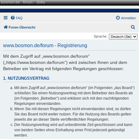
bosmon.de
·
forum
·
doku
FAQ
Anmelden
S
Foren-Übersicht
u
Sprache:
c
www.bosmon.de/forum - Registrierung
h
Mit dem Zugriff auf „www.bosmon.de/forum“
e
(„https://www.bosmon.de/forum“) wird zwischen Ihnen und dem
Betreiber ein Vertrag mit folgenden Regelungen geschlossen:
1. NUTZUNGSVERTRAG
Mit dem Zugriff auf „www.bosmon.de/forum“ (im Folgenden „das Board“)
schließen Sie einen Nutzungsvertrag mit dem Betreiber des Boards ab
(im Folgenden „Betreiber“) und erklären sich mit den nachfolgenden
Regelungen einverstanden.
Wenn Sie mit diesen Regelungen nicht einverstanden sind, so dürfen
Sie das Board nicht weiter nutzen. Für die Nutzung des Boards gelten
jeweils die an dieser Stelle veröffentlichten Regelungen.
Der Nutzungsvertrag wird auf unbestimmte Zeit geschlossen und kann
von beiden Seiten ohne Einhaltung einer Frist jederzeit gekündigt
werden.