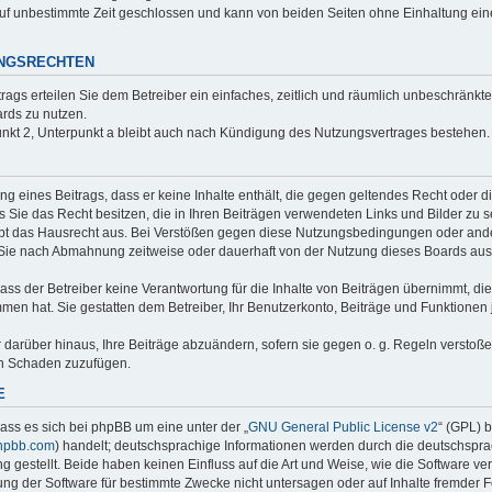
uf unbestimmte Zeit geschlossen und kann von beiden Seiten ohne Einhaltung einer
UNGSRECHTEN
trags erteilen Sie dem Betreiber ein einfaches, zeitlich und räumlich unbeschränkt
rds zu nutzen.
nkt 2, Unterpunkt a bleibt auch nach Kündigung des Nutzungsvertrages bestehen.
ung eines Beitrags, dass er keine Inhalte enthält, die gegen geltendes Recht oder d
s Sie das Recht besitzen, die in Ihren Beiträgen verwendeten Links und Bilder zu 
bt das Hausrecht aus. Bei Verstößen gegen diese Nutzungsbedingungen oder ander
 Sie nach Abmahnung zeitweise oder dauerhaft von der Nutzung dieses Boards aus
ss der Betreiber keine Verantwortung für die Inhalte von Beiträgen übernimmt, die er
men hat. Sie gestatten dem Betreiber, Ihr Benutzerkonto, Beiträge und Funktionen 
r darüber hinaus, Ihre Beiträge abzuändern, sofern sie gegen o. g. Regeln verstoß
en Schaden zuzufügen.
E
ass es sich bei phpBB um eine unter der „
GNU General Public License v2
“ (GPL) 
hpbb.com
) handelt; deutschsprachige Informationen werden durch die deutschspr
 gestellt. Beide haben keinen Einfluss auf die Art und Weise, wie die Software ve
g der Software für bestimmte Zwecke nicht untersagen oder auf Inhalte fremder 