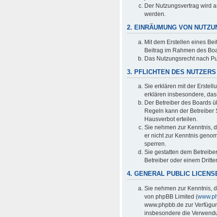
Der Nutzungsvertrag wird a
werden.
2. EINRÄUMUNG VON NUTZ
Mit dem Erstellen eines Bei
Beitrag im Rahmen des Boa
Das Nutzungsrecht nach Pu
3. PFLICHTEN DES NUTZERS
Sie erklären mit der Erstell
erklären insbesondere, das
Der Betreiber des Boards ü
Regeln kann der Betreiber
Hausverbot erteilen.
Sie nehmen zur Kenntnis, da
er nicht zur Kenntnis genom
sperren.
Sie gestatten dem Betreibe
Betreiber oder einem Dritt
4. GENERAL PUBLIC LICENS
Sie nehmen zur Kenntnis, d
von phpBB Limited (
www.p
www.phpbb.de zur Verfügung
insbesondere die Verwendun