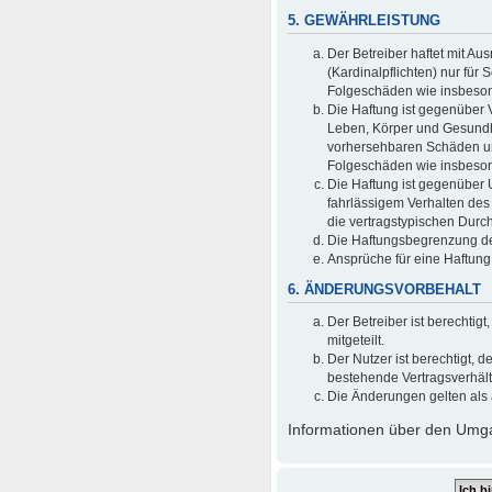
5. GEWÄHRLEISTUNG
Der Betreiber haftet mit A
(Kardinalpflichten) nur für 
Folgeschäden wie insbeso
Die Haftung ist gegenüber 
Leben, Körper und Gesundhei
vorhersehbaren Schäden und
Folgeschäden wie insbeso
Die Haftung ist gegenüber 
fahrlässigem Verhalten des
die vertragstypischen Durc
Die Haftungsbegrenzung der
Ansprüche für eine Haftun
6. ÄNDERUNGSVORBEHALT
Der Betreiber ist berechti
mitgeteilt.
Der Nutzer ist berechtigt,
bestehende Vertragsverhältn
Die Änderungen gelten als 
Informationen über den Umgan