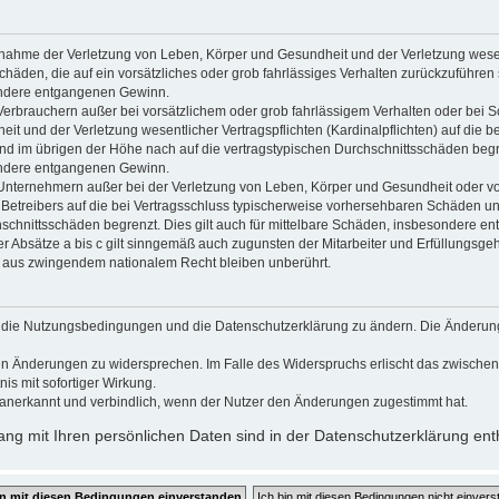
usnahme der Verletzung von Leben, Körper und Gesundheit und der Verletzung wesen
Schäden, die auf ein vorsätzliches oder grob fahrlässiges Verhalten zurückzuführen s
ndere entgangenen Gewinn.
Verbrauchern außer bei vorsätzlichem oder grob fahrlässigem Verhalten oder bei 
t und der Verletzung wesentlicher Vertragspflichten (Kardinalpflichten) auf die b
 im übrigen der Höhe nach auf die vertragstypischen Durchschnittsschäden begrenz
ndere entgangenen Gewinn.
Unternehmern außer bei der Verletzung von Leben, Körper und Gesundheit oder vo
 Betreibers auf die bei Vertragsschluss typischerweise vorhersehbaren Schäden u
hschnittsschäden begrenzt. Dies gilt auch für mittelbare Schäden, insbesondere 
 Absätze a bis c gilt sinngemäß auch zugunsten der Mitarbeiter und Erfüllungsgehi
g aus zwingendem nationalem Recht bleiben unberührt.
gt, die Nutzungsbedingungen und die Datenschutzerklärung zu ändern. Die Änderun
 den Änderungen zu widersprechen. Im Falle des Widerspruchs erlischt das zwisch
is mit sofortiger Wirkung.
anerkannt und verbindlich, wenn der Nutzer den Änderungen zugestimmt hat.
g mit Ihren persönlichen Daten sind in der Datenschutzerklärung ent