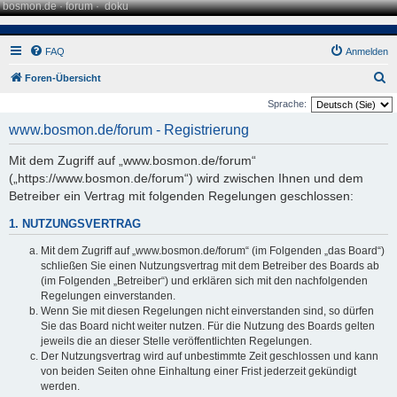
bosmon.de
·
forum
·
doku
FAQ
Anmelden
S
Foren-Übersicht
u
Sprache:
c
www.bosmon.de/forum - Registrierung
h
Mit dem Zugriff auf „www.bosmon.de/forum“
e
(„https://www.bosmon.de/forum“) wird zwischen Ihnen und dem
Betreiber ein Vertrag mit folgenden Regelungen geschlossen:
1. NUTZUNGSVERTRAG
Mit dem Zugriff auf „www.bosmon.de/forum“ (im Folgenden „das Board“)
schließen Sie einen Nutzungsvertrag mit dem Betreiber des Boards ab
(im Folgenden „Betreiber“) und erklären sich mit den nachfolgenden
Regelungen einverstanden.
Wenn Sie mit diesen Regelungen nicht einverstanden sind, so dürfen
Sie das Board nicht weiter nutzen. Für die Nutzung des Boards gelten
jeweils die an dieser Stelle veröffentlichten Regelungen.
Der Nutzungsvertrag wird auf unbestimmte Zeit geschlossen und kann
von beiden Seiten ohne Einhaltung einer Frist jederzeit gekündigt
werden.