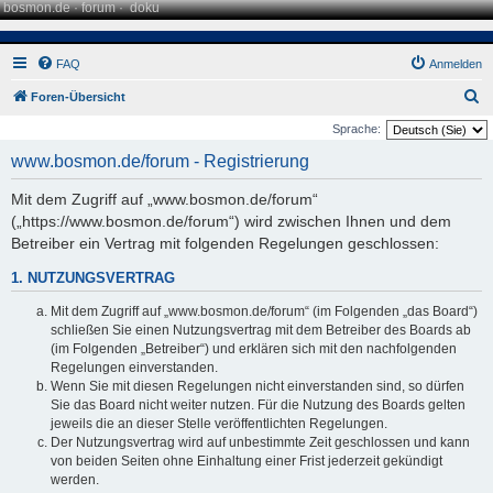
bosmon.de
·
forum
·
doku
FAQ
Anmelden
S
Foren-Übersicht
u
Sprache:
c
www.bosmon.de/forum - Registrierung
h
Mit dem Zugriff auf „www.bosmon.de/forum“
e
(„https://www.bosmon.de/forum“) wird zwischen Ihnen und dem
Betreiber ein Vertrag mit folgenden Regelungen geschlossen:
1. NUTZUNGSVERTRAG
Mit dem Zugriff auf „www.bosmon.de/forum“ (im Folgenden „das Board“)
schließen Sie einen Nutzungsvertrag mit dem Betreiber des Boards ab
(im Folgenden „Betreiber“) und erklären sich mit den nachfolgenden
Regelungen einverstanden.
Wenn Sie mit diesen Regelungen nicht einverstanden sind, so dürfen
Sie das Board nicht weiter nutzen. Für die Nutzung des Boards gelten
jeweils die an dieser Stelle veröffentlichten Regelungen.
Der Nutzungsvertrag wird auf unbestimmte Zeit geschlossen und kann
von beiden Seiten ohne Einhaltung einer Frist jederzeit gekündigt
werden.