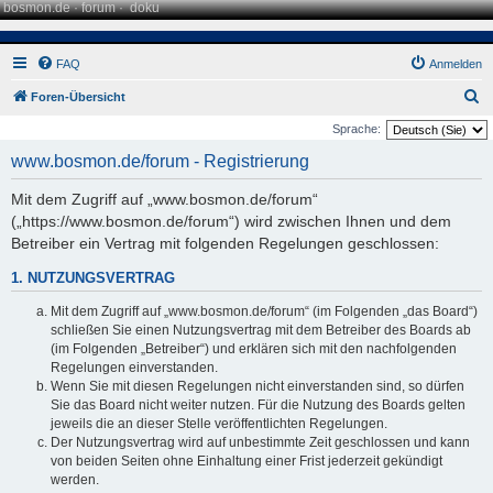
bosmon.de
·
forum
·
doku
FAQ
Anmelden
S
Foren-Übersicht
u
Sprache:
c
www.bosmon.de/forum - Registrierung
h
Mit dem Zugriff auf „www.bosmon.de/forum“
e
(„https://www.bosmon.de/forum“) wird zwischen Ihnen und dem
Betreiber ein Vertrag mit folgenden Regelungen geschlossen:
1. NUTZUNGSVERTRAG
Mit dem Zugriff auf „www.bosmon.de/forum“ (im Folgenden „das Board“)
schließen Sie einen Nutzungsvertrag mit dem Betreiber des Boards ab
(im Folgenden „Betreiber“) und erklären sich mit den nachfolgenden
Regelungen einverstanden.
Wenn Sie mit diesen Regelungen nicht einverstanden sind, so dürfen
Sie das Board nicht weiter nutzen. Für die Nutzung des Boards gelten
jeweils die an dieser Stelle veröffentlichten Regelungen.
Der Nutzungsvertrag wird auf unbestimmte Zeit geschlossen und kann
von beiden Seiten ohne Einhaltung einer Frist jederzeit gekündigt
werden.