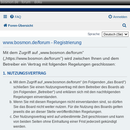
bosmon.de
·
forum
·
doku
FAQ
Anmelden
S
Foren-Übersicht
u
Sprache:
c
www.bosmon.de/forum - Registrierung
h
Mit dem Zugriff auf „www.bosmon.de/forum“
e
(„https://www.bosmon.de/forum“) wird zwischen Ihnen und dem
Betreiber ein Vertrag mit folgenden Regelungen geschlossen:
1. NUTZUNGSVERTRAG
Mit dem Zugriff auf „www.bosmon.de/forum“ (im Folgenden „das Board“)
schließen Sie einen Nutzungsvertrag mit dem Betreiber des Boards ab
(im Folgenden „Betreiber“) und erklären sich mit den nachfolgenden
Regelungen einverstanden.
Wenn Sie mit diesen Regelungen nicht einverstanden sind, so dürfen
Sie das Board nicht weiter nutzen. Für die Nutzung des Boards gelten
jeweils die an dieser Stelle veröffentlichten Regelungen.
Der Nutzungsvertrag wird auf unbestimmte Zeit geschlossen und kann
von beiden Seiten ohne Einhaltung einer Frist jederzeit gekündigt
werden.