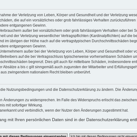
usnahme der Verletzung von Leben, Körper und Gesundheit und der Verletzung wesen
Schäden, die auf ein vorsätzliches oder grob fahrlässiges Verhalten zurückzuführen s
ndere entgangenen Gewinn.
Verbrauchern außer bei vorsätzlichem oder grob fahrlässigem Verhalten oder bei 
t und der Verletzung wesentlicher Vertragspflichten (Kardinalpflichten) auf die b
 im übrigen der Höhe nach auf die vertragstypischen Durchschnittsschäden begrenz
ndere entgangenen Gewinn.
Unternehmern außer bei der Verletzung von Leben, Körper und Gesundheit oder vo
 Betreibers auf die bei Vertragsschluss typischerweise vorhersehbaren Schäden u
hschnittsschäden begrenzt. Dies gilt auch für mittelbare Schäden, insbesondere 
 Absätze a bis c gilt sinngemäß auch zugunsten der Mitarbeiter und Erfüllungsgehi
g aus zwingendem nationalem Recht bleiben unberührt.
gt, die Nutzungsbedingungen und die Datenschutzerklärung zu ändern. Die Änderun
 den Änderungen zu widersprechen. Im Falle des Widerspruchs erlischt das zwisch
is mit sofortiger Wirkung.
anerkannt und verbindlich, wenn der Nutzer den Änderungen zugestimmt hat.
g mit Ihren persönlichen Daten sind in der Datenschutzerklärung ent