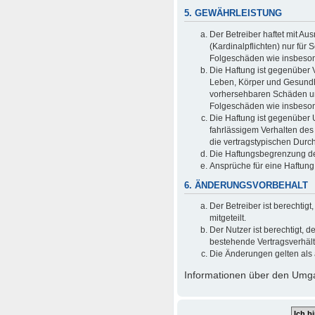
5. GEWÄHRLEISTUNG
Der Betreiber haftet mit A
(Kardinalpflichten) nur für 
Folgeschäden wie insbeso
Die Haftung ist gegenüber 
Leben, Körper und Gesundhei
vorhersehbaren Schäden und
Folgeschäden wie insbeso
Die Haftung ist gegenüber 
fahrlässigem Verhalten des
die vertragstypischen Durc
Die Haftungsbegrenzung der
Ansprüche für eine Haftun
6. ÄNDERUNGSVORBEHALT
Der Betreiber ist berechti
mitgeteilt.
Der Nutzer ist berechtigt,
bestehende Vertragsverhältn
Die Änderungen gelten als 
Informationen über den Umgan