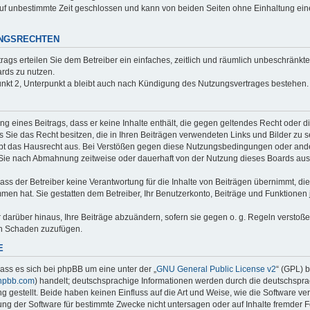
uf unbestimmte Zeit geschlossen und kann von beiden Seiten ohne Einhaltung einer
UNGSRECHTEN
trags erteilen Sie dem Betreiber ein einfaches, zeitlich und räumlich unbeschränkt
rds zu nutzen.
nkt 2, Unterpunkt a bleibt auch nach Kündigung des Nutzungsvertrages bestehen.
ung eines Beitrags, dass er keine Inhalte enthält, die gegen geltendes Recht oder d
s Sie das Recht besitzen, die in Ihren Beiträgen verwendeten Links und Bilder zu 
bt das Hausrecht aus. Bei Verstößen gegen diese Nutzungsbedingungen oder ander
 Sie nach Abmahnung zeitweise oder dauerhaft von der Nutzung dieses Boards aus
ss der Betreiber keine Verantwortung für die Inhalte von Beiträgen übernimmt, die er
men hat. Sie gestatten dem Betreiber, Ihr Benutzerkonto, Beiträge und Funktionen 
r darüber hinaus, Ihre Beiträge abzuändern, sofern sie gegen o. g. Regeln verstoß
en Schaden zuzufügen.
E
ass es sich bei phpBB um eine unter der „
GNU General Public License v2
“ (GPL) 
hpbb.com
) handelt; deutschsprachige Informationen werden durch die deutschspr
 gestellt. Beide haben keinen Einfluss auf die Art und Weise, wie die Software ve
g der Software für bestimmte Zwecke nicht untersagen oder auf Inhalte fremder 