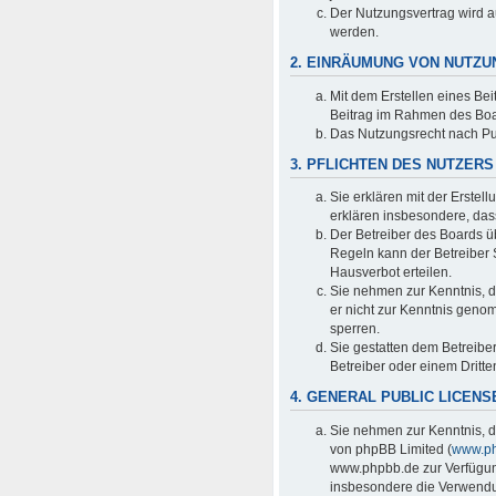
Der Nutzungsvertrag wird a
werden.
2. EINRÄUMUNG VON NUTZ
Mit dem Erstellen eines Bei
Beitrag im Rahmen des Boa
Das Nutzungsrecht nach Pu
3. PFLICHTEN DES NUTZERS
Sie erklären mit der Erstell
erklären insbesondere, das
Der Betreiber des Boards ü
Regeln kann der Betreiber
Hausverbot erteilen.
Sie nehmen zur Kenntnis, da
er nicht zur Kenntnis genom
sperren.
Sie gestatten dem Betreibe
Betreiber oder einem Dritt
4. GENERAL PUBLIC LICENS
Sie nehmen zur Kenntnis, d
von phpBB Limited (
www.p
www.phpbb.de zur Verfügung
insbesondere die Verwendun