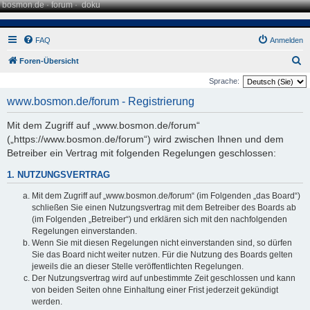
bosmon.de
·
forum
·
doku
FAQ
Anmelden
S
Foren-Übersicht
u
Sprache:
c
www.bosmon.de/forum - Registrierung
h
Mit dem Zugriff auf „www.bosmon.de/forum“
e
(„https://www.bosmon.de/forum“) wird zwischen Ihnen und dem
Betreiber ein Vertrag mit folgenden Regelungen geschlossen:
1. NUTZUNGSVERTRAG
Mit dem Zugriff auf „www.bosmon.de/forum“ (im Folgenden „das Board“)
schließen Sie einen Nutzungsvertrag mit dem Betreiber des Boards ab
(im Folgenden „Betreiber“) und erklären sich mit den nachfolgenden
Regelungen einverstanden.
Wenn Sie mit diesen Regelungen nicht einverstanden sind, so dürfen
Sie das Board nicht weiter nutzen. Für die Nutzung des Boards gelten
jeweils die an dieser Stelle veröffentlichten Regelungen.
Der Nutzungsvertrag wird auf unbestimmte Zeit geschlossen und kann
von beiden Seiten ohne Einhaltung einer Frist jederzeit gekündigt
werden.