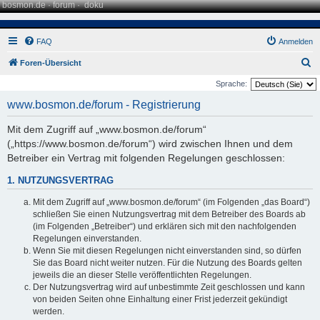
bosmon.de
·
forum
·
doku
FAQ
Anmelden
S
Foren-Übersicht
u
Sprache:
c
www.bosmon.de/forum - Registrierung
h
Mit dem Zugriff auf „www.bosmon.de/forum“
e
(„https://www.bosmon.de/forum“) wird zwischen Ihnen und dem
Betreiber ein Vertrag mit folgenden Regelungen geschlossen:
1. NUTZUNGSVERTRAG
Mit dem Zugriff auf „www.bosmon.de/forum“ (im Folgenden „das Board“)
schließen Sie einen Nutzungsvertrag mit dem Betreiber des Boards ab
(im Folgenden „Betreiber“) und erklären sich mit den nachfolgenden
Regelungen einverstanden.
Wenn Sie mit diesen Regelungen nicht einverstanden sind, so dürfen
Sie das Board nicht weiter nutzen. Für die Nutzung des Boards gelten
jeweils die an dieser Stelle veröffentlichten Regelungen.
Der Nutzungsvertrag wird auf unbestimmte Zeit geschlossen und kann
von beiden Seiten ohne Einhaltung einer Frist jederzeit gekündigt
werden.